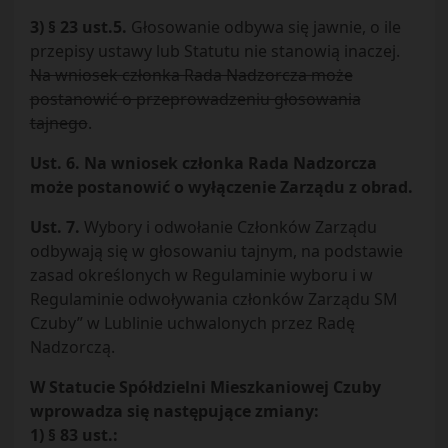
3) § 23 ust.5.
Głosowanie odbywa się jawnie, o ile
przepisy ustawy lub Statutu nie stanowią inaczej.
Na wniosek członka Rada Nadzorcza może
postanowić o przeprowadzeniu głosowania
tajnego
.
Ust. 6. Na wniosek członka Rada Nadzorcza
może postanowić o wyłączenie Zarządu z obrad.
Ust. 7.
Wybory i odwołanie Członków Zarządu
odbywają się w głosowaniu tajnym, na podstawie
zasad określonych w Regulaminie wyboru i w
Regulaminie odwoływania członków Zarządu SM
Czuby” w Lublinie uchwalonych przez Radę
Nadzorczą.
W Statucie Spółdzielni Mieszkaniowej Czuby
wprowadza się następujące zmiany:
1) § 83 ust.: