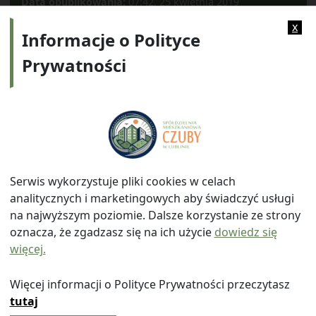
Data opublikowania:
07:42, 25 kwietnia 2019
Kategorie:
2019
x
Informacje o Polityce
Prywatności
Adres:
ul. Watykańska 6, 20-538 Lublin
Telefon:
814641700
E-mail:
info@smczuby.pl
Serwis wykorzystuje pliki cookies w celach
analitycznych i marketingowych aby świadczyć usługi
na najwyższym poziomie. Dalsze korzystanie ze strony
oznacza, że zgadzasz się na ich użycie
dowiedz się
więcej.
© 2026
Spółdzielnia Mieszkaniowa "Czuby" w Lublinie
|
Polityka prywatności
|
|
Wróć na górę ↑
Więcej informacji o Polityce Prywatności przeczytasz
tutaj