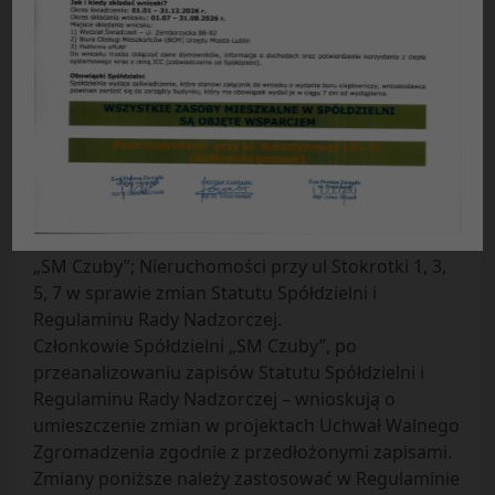
Lublin, dnia 17 kwietnia 2019
WNIOSEK
o włączenie do porządku obrad i poddanie pod
głosowanie WalnegoZgromadzenia
zmian do Statutu Spółdzielni i Regulaminu Rady
Nadzorczej
Stanowisko mieszkańców – Członków Spółdzielni
„SM Czuby”; Nieruchomości przy ul Stokrotki 1, 3,
5, 7 w sprawie zmian Statutu Spółdzielni i
Regulaminu Rady Nadzorczej.
Członkowie Spółdzielni „SM Czuby”, po
przeanalizowaniu zapisów Statutu Spółdzielni i
Regulaminu Rady Nadzorczej – wnioskują o
umieszczenie zmian w projektach Uchwał Walnego
Zgromadzenia zgodnie z przedłożonymi zapisami.
Zmiany poniższe należy zastosować w Regulaminie