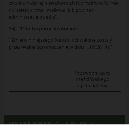
członkom danej nieruchomości kontaktu w formie
np. telefonicznej, mailowej lub poprzez
administrację osiedla”.
15) § 113 otrzymuje brzmienie:
” Zmiany niniejszego Statutu uchwalone zostały
przez Walne Zgromadzenie w dniu ….06.2019 r.”
Przewodniczący
części Walnego
Zgromadzenia
Data opublikowania:
12:30, 12 kwietnia 2019