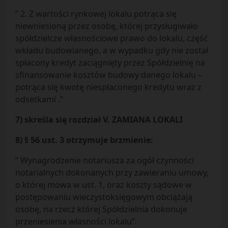
” 2. Z wartości rynkowej lokalu potrąca się
niewniesioną przez osobę, której przysługiwało
spółdzielcze własnościowe prawo do lokalu, część
wkładu budowlanego, a w wypadku gdy nie został
spłacony kredyt zaciągnięty przez Spółdzielnię na
sfinansowanie kosztów budowy danego lokalu –
potrąca się kwotę niespłaconego kredytu wraz z
odsetkami .”
7) skreśla się rozdział V. ZAMIANA LOKALI
8) § 56 ust. 3 otrzymuje brzmienie:
” Wynagrodzenie notariusza za ogół czynności
notarialnych dokonanych przy zawieraniu umowy,
o której mowa w ust. 1, oraz koszty sądowe w
postępowaniu wieczystoksięgowym obciążają
osobę, na rzecz której Spółdzielnia dokonuje
przeniesienia własności lokalu”.