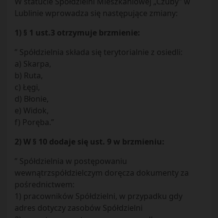
W statucie Spółdzielni Mieszkaniowej „Czuby” w
Lublinie wprowadza się następujące zmiany:
1) § 1 ust.3 otrzymuje brzmienie:
” Spółdzielnia składa się terytorialnie z osiedli:
a) Skarpa,
b) Ruta,
c) Łęgi,
d) Błonie,
e) Widok,
f) Poręba.”
2) W § 10 dodaje się ust. 9 w brzmieniu:
” Spółdzielnia w postępowaniu
wewnątrzspółdzielczym doręcza dokumenty za
pośrednictwem:
1) pracowników Spółdzielni, w przypadku gdy
adres dotyczy zasobów Spółdzielni