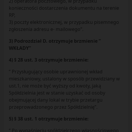
2) operatora pocztowego, w przypadku
konieczności dostarczenia dokumentu na terenie
RP,
3) poczty elektronicznej, w przypadku pisemnego
zgłoszenia adresu e- mailowego”.
3) Podrozdział D. otrzymuje brzmienie ”
WKŁADY”
4) § 28 ust. 3 otrzymuje brzmienie:
” Przysługujący osobie uprawnionej wkład
mieszkaniowy, ustalony w sposób przewidziany w
ust.1, nie może być wyższy od kwoty, jaką
Spółdzielnia jest w stanie uzyskać od osoby
obejmującej dany lokal w trybie przetargu
przeprowadzonego przez Spółdzielnię”.
5) § 38 ust. 1 otrzymuje brzmienie:
” Po wygaśnięciu spółdzielczego własnościowego