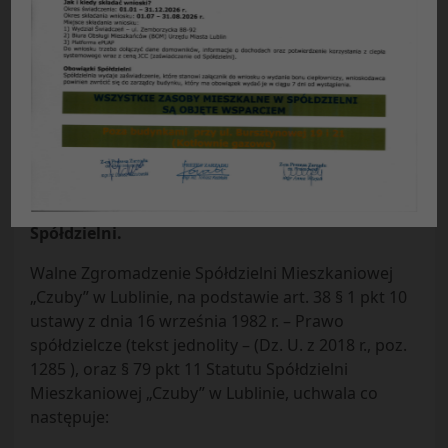
PROJEKT
UCHWAŁA Nr . /2019
Walnego Zgromadzenia
Spółdzielni Mieszkaniowej „Czuby” w Lublinie
z dnia . …. 2019 r.
w sprawie: uchwalenia zmian Statutu
Spółdzielni.
Walne Zgromadzenie Spółdzielni Mieszkaniowej
„Czuby” w Lublinie, na podstawie art. 38 § 1 pkt 10
ustawy z dnia 16 września 1982 r. – Prawo
spółdzielcze (tekst jednolity – (Dz. U. z 2018 r., poz.
1285 ), oraz § 79 pkt 11 Statutu Spółdzielni
Mieszkaniowej „Czuby” w Lublinie, uchwala co
następuje: