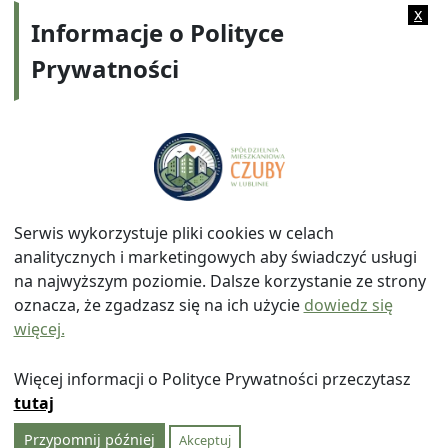
Kategorie:
2019
x
Informacje o Polityce
Prywatności
Adres:
ul. Watykańska 6, 20-538 Lublin
Telefon:
814641700
E-mail:
info@smczuby.pl
Serwis wykorzystuje pliki cookies w celach
analitycznych i marketingowych aby świadczyć usługi
na najwyższym poziomie. Dalsze korzystanie ze strony
oznacza, że zgadzasz się na ich użycie
dowiedz się
więcej.
© 2026
Spółdzielnia Mieszkaniowa "Czuby" w Lublinie
|
Polityka prywatności
|
|
Wróć na górę ↑
Więcej informacji o Polityce Prywatności przeczytasz
tutaj
Przypomnij później
Akceptuj