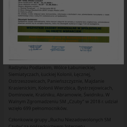
WALNE ZGROMADZENIE 2019 SM Czuby Lublin
DRODZY PAŃSTWO!!!
Przedstawiciele grupy nazywającej się „Ruchem
Niezadowolonych SM Czuby” rozdawali
pełnomocnictwa na Walne Zgromadzeniu SM
Czuby w 2018 r. osobom niezwiązanym z naszą
Spółdzielnią, zamieszkałym w Przemyślu, Kielcach,
Radzyniu Podlaskim, Wólce Łabunieckiej,
Siemiatyczach, Łuckiej Kolonii, Łęcznej,
Ostrzeszowicach, Panieńszczyznie, Majdanie
Krasienickim, Kolonii Wierzbica, Bystrzejowicach,
Dominowie, Kraśniku, Abramowie, Świdniku. W
Walnym Zgromadzeniu SM „Czuby” w 2018 r. udział
wzięło 699 pełnomocników.
Członkowie grupy „Ruchu Niezadowolonych SM
Czuby’ za pośrednictwem Internetu