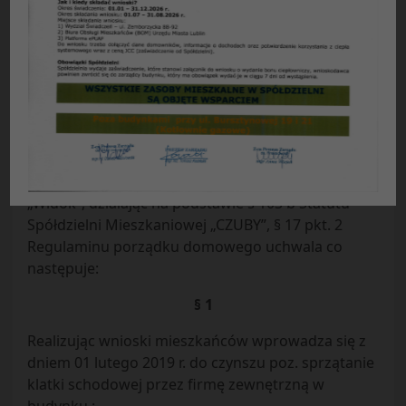
Uchwała Nr 1/2019
Rady Przedstawicieli Nieruchomości Osiedla
„WIDOK”
Spółdzielni Mieszkaniowej „CZUBY” w Lublinie
z dnia 14.01.2019 r.
Rada Przedstawicieli Nieruchomości Osiedla
„Widok”, działając na podstawie § 103 b Statutu
Spółdzielni Mieszkaniowej „CZUBY”, § 17 pkt. 2
Regulaminu porządku domowego uchwala co
następuje:
§ 1
Realizując wnioski mieszkańców wprowadza się z
dniem 01 lutego 2019 r. do czynszu poz. sprzątanie
klatki schodowej przez firmę zewnętrzną w