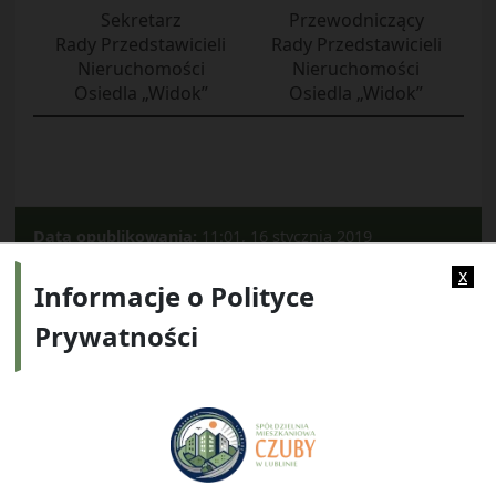
Sekretarz
Przewodniczący
Rady Przedstawicieli
Rady Przedstawicieli
Nieruchomości
Nieruchomości
Osiedla „Widok”
Osiedla „Widok”
Data opublikowania:
11:01, 16 stycznia 2019
Kategorie:
2019
x
Informacje o Polityce
Prywatności
Adres:
ul. Watykańska 6, 20-538 Lublin