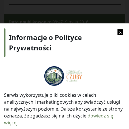
Data opublikowania:
08:47, 9 maja 2016
Kategorie:
2012
x
Informacje o Polityce
Prywatności
Adres:
ul. Watykańska 6, 20-538 Lublin
Telefon:
814641700
E-mail:
info@smczuby.pl
Serwis wykorzystuje pliki cookies w celach
analitycznych i marketingowych aby świadczyć usługi
na najwyższym poziomie. Dalsze korzystanie ze strony
oznacza, że zgadzasz się na ich użycie
dowiedz się
więcej.
© 2026
Spółdzielnia Mieszkaniowa "Czuby" w Lublinie
|