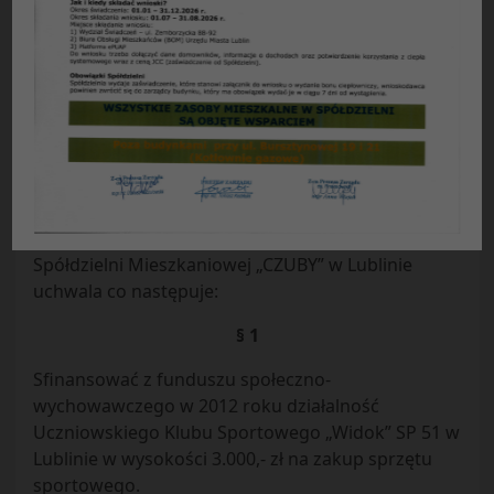
Uchwała Nr 3 / 2012
Rady Przedstawicieli Nieruchomości Osiedla
„WIDOK”
Spółdzielni Mieszkaniowej „CZUBY” w Lublinie
z dnia 20.02.2012 r.
w sprawie
: dofinansowania z funduszu społeczno-
wychowawczego w 2012 roku.
Rada Przedstawicieli Nieruchomości Osiedla
„Widok”, działając na podstawie § 103 b Statutu
Spółdzielni Mieszkaniowej „CZUBY” w Lublinie
uchwala co następuje:
§ 1
Sfinansować z funduszu społeczno-
wychowawczego w 2012 roku działalność
Uczniowskiego Klubu Sportowego „Widok” SP 51 w
Lublinie w wysokości 3.000,- zł na zakup sprzętu
sportowego.