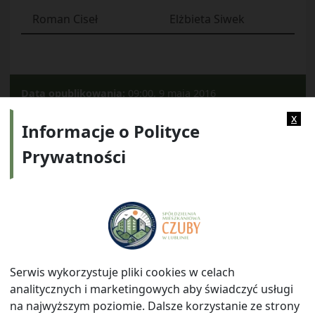
Roman Ciseł
Elżbieta Siwek
Data opublikowania:
09:00, 9 maja 2016
Kategorie:
2012
x
Informacje o Polityce
Prywatności
Adres:
ul. Watykańska 6, 20-538 Lublin
Telefon:
814641700
E-mail:
info@smczuby.pl
Serwis wykorzystuje pliki cookies w celach
analitycznych i marketingowych aby świadczyć usługi
na najwyższym poziomie. Dalsze korzystanie ze strony