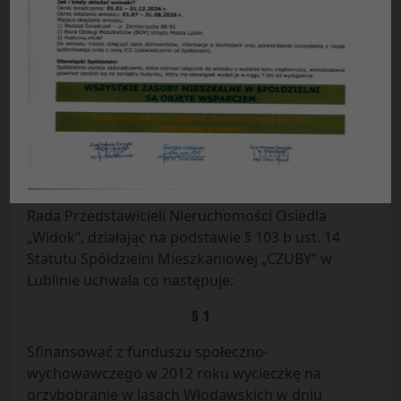
Uchwała Nr 21 / 2012
Rady Przedstawicieli Nieruchomości Osiedla
„WIDOK”
Spółdzielni Mieszkaniowej „CZUBY” w Lublinie
z dnia
24.09.2012 r.
w sprawie
: dofinansowania z funduszu społeczno-
wychowawczego w 2012 roku.
Rada Przedstawicieli Nieruchomości Osiedla
„Widok”, działając na podstawie § 103 b ust. 14
Statutu Spółdzielni Mieszkaniowej „CZUBY” w
Lublinie uchwala co następuje:
§ 1
Sfinansować z funduszu społeczno-
wychowawczego w 2012 roku wycieczkę na
grzybobranie w lasach Włodawskich w dniu