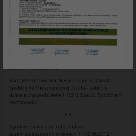
Uchwała Nr 19 / 2012
Rady Przedstawicieli Nieruchomości Osiedla
„WIDOK”
Spółdzielni Mieszkaniowej „CZUBY” w Lublinie
z dnia
06.08.2012 r.
w sprawie
: zwiększenia funduszu remontowego
nieruchomości EW 6 Bursztynowa 34 na
docieplenie budynku.
Rada Przedstawicieli Nieruchomości Osiedla
Spółdzielni Mieszkaniowej „Czuby” Lublinie
działając na podstawie § 103 b Statutu Spółdzielni
postanawia:
§ 1
Zgodnie z wynikiem referendum
przeprowadzonego w dniach 11-13.06.2012 r.