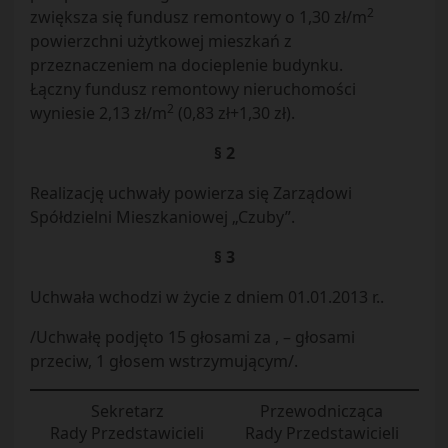
2
zwiększa się fundusz remontowy o 1,30 zł/m
powierzchni użytkowej mieszkań z
przeznaczeniem na docieplenie budynku.
Łączny fundusz remontowy nieruchomości
2
wyniesie 2,13 zł/m
(0,83 zł+1,30 zł).
§ 2
Realizację uchwały powierza się Zarządowi
Spółdzielni Mieszkaniowej „Czuby”.
§ 3
Uchwała wchodzi w życie z dniem 01.01.2013 r..
/Uchwałę podjęto 15 głosami za , – głosami
przeciw, 1 głosem wstrzymującym/.
Sekretarz
Przewodnicząca
Rady Przedstawicieli
Rady Przedstawicieli