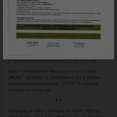
Uchwała Nr 12 /2011
Rady Przedstawicieli Nieruchomości Osiedla
„WIDOK”
Spółdzielni Mieszkaniowej „CZUBY” w Lublinie
z dnia 29.03.2011 r.
w sprawie : uchylenia uchwały RPN os. „Widok” nr
2/2011 z dnia 27.01.2011 r.
w sprawie wykonania ekspertyzy technicznej.
Rada Przedstawicieli Nieruchomości Osiedla
„Widok”, działając na podstawie § 103 b Statutu
Spółdzielni Mieszkaniowej „CZUBY” w Lublinie
uchwala co następuje:
§ 1
Uchyla się w całości Uchwałę nr 2/2011 RPN os.