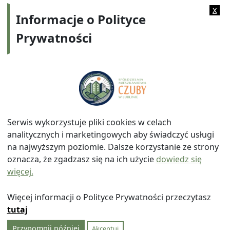
Kategorie:
2011
x
Informacje o Polityce
Prywatności
Adres:
ul. Watykańska 6, 20-538 Lublin
Telefon:
814641700
E-mail:
info@smczuby.pl
Serwis wykorzystuje pliki cookies w celach
analitycznych i marketingowych aby świadczyć usługi
na najwyższym poziomie. Dalsze korzystanie ze strony
oznacza, że zgadzasz się na ich użycie
dowiedz się
więcej.
© 2026
Spółdzielnia Mieszkaniowa "Czuby" w Lublinie
|
Polityka prywatności
|
|
Wróć na górę ↑
Więcej informacji o Polityce Prywatności przeczytasz
tutaj
Przypomnij później
Akceptuj