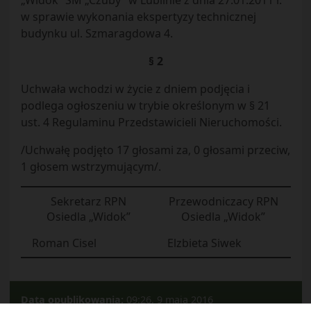
„Widok” SM „Czuby” w Lublinie z dnia 27.01.2011 r.
w sprawie wykonania ekspertyzy technicznej
budynku ul. Szmaragdowa 4.
§ 2
Uchwała wchodzi w życie z dniem podjęcia i
podlega ogłoszeniu w trybie określonym w § 21
ust. 4 Regulaminu Przedstawicieli Nieruchomości.
/Uchwałę podjęto 17 głosami za, 0 głosami przeciw,
1 głosem wstrzymującym/.
Sekretarz RPN
Przewodniczacy RPN
Osiedla „Widok”
Osiedla „Widok”
Roman Cisel
Elzbieta Siwek
Data opublikowania:
09:26, 9 maja 2016