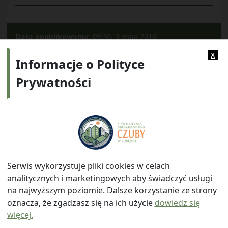
Data opublikowania:
09:30, 9 maja 2016
Kategorie:
2011
x
Informacje o Polityce
Prywatności
Adres:
ul. Watykańska 6, 20-538 Lublin
Telefon:
814641700
E-mail:
info@smczuby.pl
Serwis wykorzystuje pliki cookies w celach
analitycznych i marketingowych aby świadczyć usługi
na najwyższym poziomie. Dalsze korzystanie ze strony
oznacza, że zgadzasz się na ich użycie
dowiedz się
więcej.
© 2026
Spółdzielnia Mieszkaniowa "Czuby" w Lublinie
|
Polityka prywatności
|
|
Wróć na górę ↑