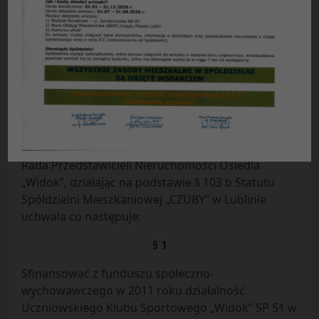
Uchwała Nr 06 / 2011
Rady Przedstawicieli Nieruchomości Osiedla
„WIDOK”
Spółdzielni Mieszkaniowej „CZUBY” w Lublinie
z dnia 29.03.2011 r.
w sprawie: dofinansowania z funduszu społeczno-
wychowawczego w 2011 roku.
Rada Przedstawicieli Nieruchomości Osiedla
„Widok”, działając na podstawie § 103 b Statutu
Spółdzielni Mieszkaniowej „CZUBY” w Lublinie
uchwala co następuje:
§ 1
Sfinansować z funduszu społeczno-
wychowawczego w 2011 roku działalność
Uczniowskiego Klubu Sportowego „Widok” SP 51 w