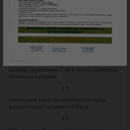
Uchwała Nr 01
/
2011
Rady Przedstawicieli Nieruchomości Osiedla
„Widok”
Spółdzielni Mieszkaniowej „Czuby” w Lublinie
z dnia 20.01.2011 r.
w sprawie
:
uzupełnienia planu gospodarczego-
finansowego osiedla na 2011 r.
Rada Przedstawicieli Nieruchomości Osiedla
Spółdzielni Mieszkaniowej „Czuby” Lublinie
działając na podstawie § 103 b Statutu Spółdzielni
uchwala co następuje:
§ 1
Dokończenie robót docieleniowych budynku
Bursztynowa 37 na kwotę 780.008 zł.
§ 2