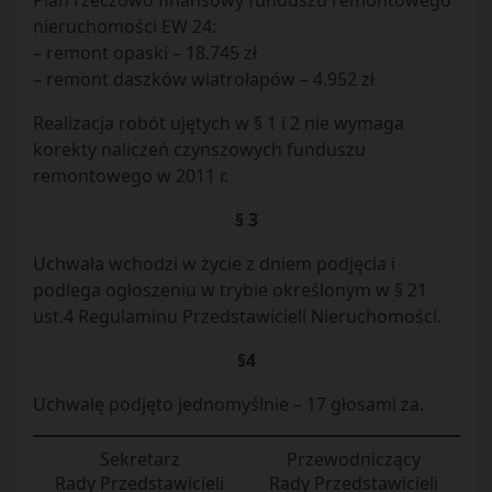
Plan rzeczowo finansowy funduszu remontowego
nieruchomości EW 24:
– remont opaski – 18.745 zł
– remont daszków wiatrołapów – 4.952 zł
Realizacja robót ujętych w § 1 i 2 nie wymaga
korekty naliczeń czynszowych funduszu
remontowego w 2011 r.
§ 3
Uchwała wchodzi w życie z dniem podjęcia i
podlega ogłoszeniu w trybie określonym w § 21
ust.4 Regulaminu Przedstawicieli Nieruchomości.
§4
Uchwałę podjęto jednomyślnie – 17 głosami za.
Sekretarz
Przewodniczący
Rady Przedstawicieli
Rady Przedstawicieli