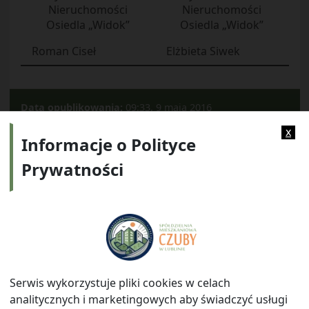
Nieruchomości
Nieruchomości
Osiedla „Widok”
Osiedla „Widok”
Roman Ciseł
Elżbieta Siwek
Data opublikowania:
09:33, 9 maja 2016
Kategorie:
2011
x
Informacje o Polityce
Prywatności
Adres:
ul. Watykańska 6, 20-538 Lublin
Telefon:
814641700
E-mail:
info@smczuby.pl
Serwis wykorzystuje pliki cookies w celach
analitycznych i marketingowych aby świadczyć usługi