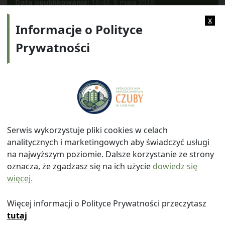
Data opublikowania:
16:43, 8 maja 2016
Kategorie:
2012
x
Informacje o Polityce
Prywatności
Adres:
ul. Watykańska 6, 20-538 Lublin
Telefon:
814641700
E-mail:
info@smczuby.pl
Serwis wykorzystuje pliki cookies w celach
analitycznych i marketingowych aby świadczyć usługi
na najwyższym poziomie. Dalsze korzystanie ze strony
oznacza, że zgadzasz się na ich użycie
dowiedz się
więcej.
© 2026
Spółdzielnia Mieszkaniowa "Czuby" w Lublinie
|
Polityka prywatności
|
|
Wróć na górę ↑
Więcej informacji o Polityce Prywatności przeczytasz
tutaj