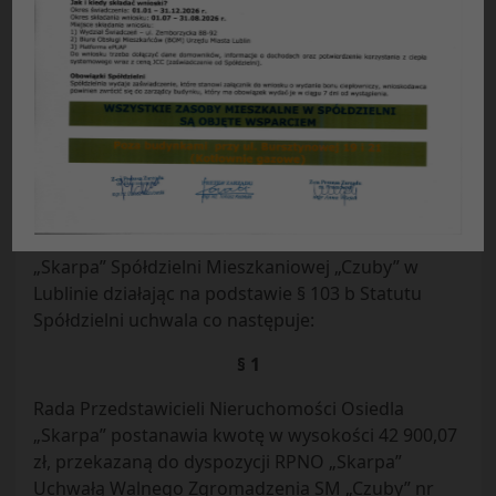
Uchwała Nr 34 / 2012
Rady Przedstawicieli Nieruchomości Osiedla
„Skarpa”
Spółdzielni Mieszkaniowej „Czuby”
z dnia 12.12.2012 r.
w sprawie:
podziału nadwyżki bilansowej za 2011 r.
Rada Przedstawicieli Nieruchomości Osiedla
„Skarpa” Spółdzielni Mieszkaniowej „Czuby” w
Lublinie działając na podstawie § 103 b Statutu
Spółdzielni uchwala co następuje:
§ 1
Rada Przedstawicieli Nieruchomości Osiedla
„Skarpa” postanawia kwotę w wysokości 42 900,07
zł, przekazaną do dyspozycji RPNO „Skarpa”
Uchwałą Walnego Zgromadzenia SM „Czuby” nr