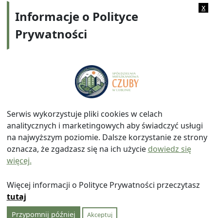
Kategorie:
2012
x
Informacje o Polityce
Prywatności
Adres:
ul. Watykańska 6, 20-538 Lublin
Telefon:
814641700
E-mail:
info@smczuby.pl
Serwis wykorzystuje pliki cookies w celach
analitycznych i marketingowych aby świadczyć usługi
na najwyższym poziomie. Dalsze korzystanie ze strony
oznacza, że zgadzasz się na ich użycie
dowiedz się
więcej.
© 2026
Spółdzielnia Mieszkaniowa "Czuby" w Lublinie
|
Polityka prywatności
|
|
Wróć na górę ↑
Więcej informacji o Polityce Prywatności przeczytasz
tutaj
Przypomnij później
Akceptuj