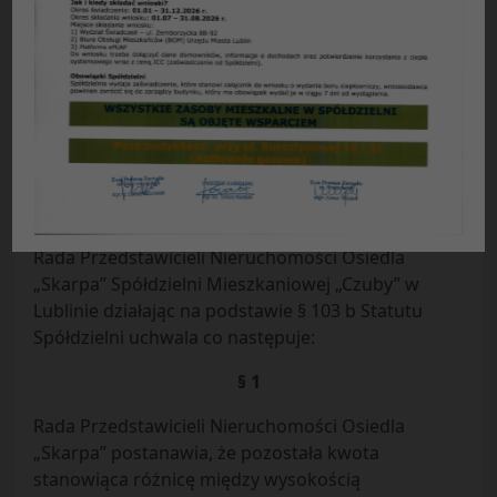
Uchwała Nr 04 / 2012
Rady Przedstawicieli Nieruchomości Osiedla
„Skarpa”
Spółdzielni Mieszkaniowej „Czuby”
z dnia 22.02.2012 r.
w sprawie
: korekty planu na 2012 r. dotyczącej
celowego funduszu remontowego
przeznaczonego na remont chodników.
Rada Przedstawicieli Nieruchomości Osiedla
„Skarpa” Spółdzielni Mieszkaniowej „Czuby” w
Lublinie działając na podstawie § 103 b Statutu
Spółdzielni uchwala co następuje:
§ 1
Rada Przedstawicieli Nieruchomości Osiedla
„Skarpa” postanawia, że pozostała kwota
stanowiąca różnicę między wysokością