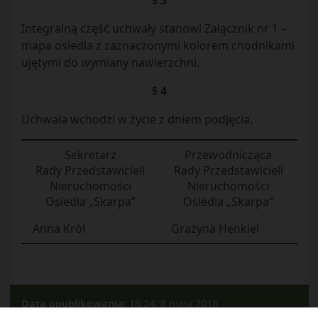
§ 3
Integralną część uchwały stanowi Załącznik nr 1 –
mapa osiedla z zaznaczonymi kolorem chodnikami
ujętymi do wymiany nawierzchni.
§ 4
Uchwała wchodzi w życie z dniem podjęcia.
Sekretarz
Przewodnicząca
Rady Przedstawicieli
Rady Przedstawicieli
Nieruchomości
Nieruchomości
Osiedla „Skarpa”
Osiedla „Skarpa”
Anna Król
Grażyna Henkiel
Data opublikowania:
16:24, 8 maja 2016