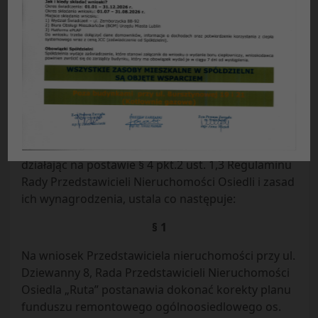
UCHWAŁA NR 11/2023
Rady Przedstawicieli Nieruchomości Osiedla „Ruta”
Spółdzielni Mieszkaniowej „CZUBY” w Lublinie
z dnia 22.02.2023 r.
w sprawie:
zmiany planu wydatków z funduszu
remontowego ogólnoosiedlowego na 2023 r.
Rada Przedstawicieli Nieruchomości Osiedla „Ruta”
Spółdzielni Mieszkaniowej „Czuby” w Lublinie
działając na postawie § 4 pkt.2 ust. 1,3 Regulaminu
Rady Przedstawicieli Nieruchomości Osiedli i zasad
ich wynagrodzenia, ustala co następuje:
§ 1
Na wniosek Przedstawiciela nieruchomości przy ul.
Dziewanny 8, Rada Przedstawicieli Nieruchomości
Osiedla „Ruta” postanawia dokonać korekty planu
funduszu remontowego ogólnoosiedlowego os.