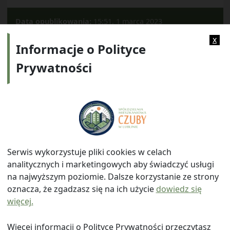
Data opublikowania:
15:51, 1 marca 2023
Kategorie:
2023
x
Informacje o Polityce
Prywatności
Adres:
ul. Watykańska 6, 20-538 Lublin
Telefon:
814641700
E-mail:
info@smczuby.pl
Serwis wykorzystuje pliki cookies w celach
analitycznych i marketingowych aby świadczyć usługi
na najwyższym poziomie. Dalsze korzystanie ze strony
oznacza, że zgadzasz się na ich użycie
dowiedz się
więcej.
© 2026
Spółdzielnia Mieszkaniowa "Czuby" w Lublinie
|
Polityka prywatności
|
|
Wróć na górę ↑
Więcej informacji o Polityce Prywatności przeczytasz