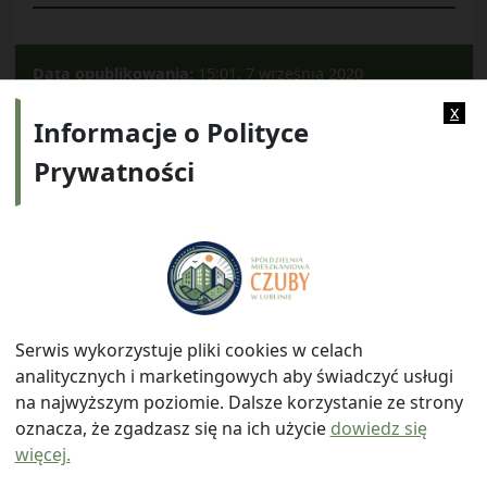
Data opublikowania:
15:01, 7 września 2020
Kategorie:
2020
x
Informacje o Polityce
Prywatności
Adres:
ul. Watykańska 6, 20-538 Lublin
Telefon:
814641700
E-mail:
info@smczuby.pl
Serwis wykorzystuje pliki cookies w celach
analitycznych i marketingowych aby świadczyć usługi
na najwyższym poziomie. Dalsze korzystanie ze strony
oznacza, że zgadzasz się na ich użycie
dowiedz się
więcej.
© 2026
Spółdzielnia Mieszkaniowa "Czuby" w Lublinie
|
Polityka prywatności
|
|
Wróć na górę ↑