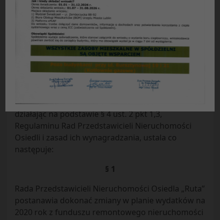
UCHWAŁA NR 22/2020
Rady Przedstawicieli Nieruchomości Osiedla „Ruta”
z dnia 06.08.2020 r.
w sprawie:
zmiany w planie wydatków z funduszu
remontowego na 2020 r. dla nieruchomości przy
ul. Jutrzenki 10
.
Rada Przedstawicieli Nieruchomości Osiedla „Ruta”
Spółdzielni Mieszkaniowej „CZUBY” w Lublinie,
działając na podstawie § 4 ust. 2 pkt 1,3,
Regulaminu Rad Przedstawicieli Nieruchomości
Osiedli i zasad ich wynagradzania, ustala co
następuje:
§ 1
Rada Przedstawicieli Nieruchomości Osiedla „Ruta”
postanawia dokonać zmiany w planie wydatków na
2020 rok z funduszu remontowego nieruchomości