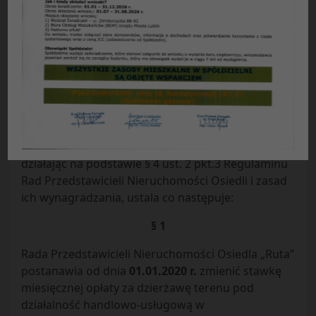
UCHWAŁA NR 34/2019
Rady Przedstawicieli Nieruchomości Osiedla „Ruta”
Spółdzielni Mieszkaniowej „CZUBY” w Lublinie
z dnia 21.11.2019 r.
w sprawie:
zmiany opłaty za dzierżawę terenu w
osiedlu „Ruta”
.
Rada Przedstawicieli Nieruchomości Osiedla „Ruta”
Spółdzielni Mieszkaniowej „CZUBY” w Lublinie,
działając na podstawie § 4 ust. 2 pkt.3 Regulaminu
Rad Przedstawicieli Nieruchomości Osiedli i zasad
ich wynagradzania, ustala co następuje:
§ 1
Rada Przedstawicieli Nieruchomości Osiedla „Ruta”
postanawia od dnia
01.01.2020 r.
zmienić stawkę
miesięcznej opłaty za dzierżawę terenu pod
działalność handlowo-usługową w