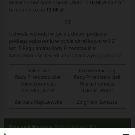
nieruchomościach osiedla „Ruta” z
10,00 zł
za 1 m²
terenu netto na
12,00 zł
.
§ 2
Uchwała wchodzi w życie z dniem podjęcia i
podlega ogłoszeniu w trybie określonym w § 21
ust. 5 Regulaminu Rady Przedstawicieli
Nieruchomości Osiedli i zasad ich wynagradzania.
Sekretarz
Przewodniczący
Rady Przedstawicieli
Rady Przedstawicieli
Nieruchomości
Nieruchomości
Osiedla „Ruta”
Osiedla „Ruta”
Barbara Rupczewska
Zbigniew Gontarz
Data opublikowania:
09:55, 5 lutego 2020
Kategorie:
2019