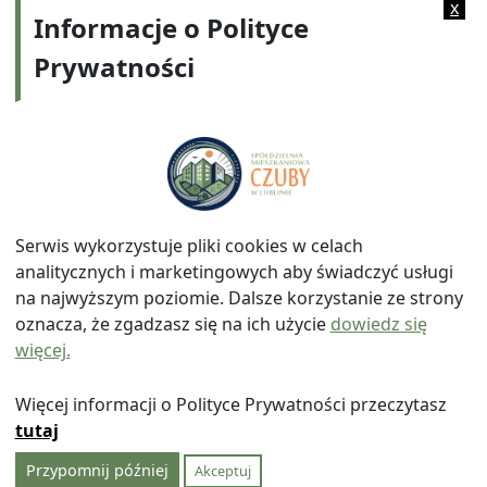
x
Informacje o Polityce
Prywatności
Adres:
ul. Watykańska 6, 20-538 Lublin
Telefon:
814641700
E-mail:
info@smczuby.pl
Serwis wykorzystuje pliki cookies w celach
analitycznych i marketingowych aby świadczyć usługi
na najwyższym poziomie. Dalsze korzystanie ze strony
oznacza, że zgadzasz się na ich użycie
dowiedz się
więcej.
© 2026
Spółdzielnia Mieszkaniowa "Czuby" w Lublinie
|
Polityka prywatności
|
|
Wróć na górę ↑
Więcej informacji o Polityce Prywatności przeczytasz
tutaj
Przypomnij później
Akceptuj