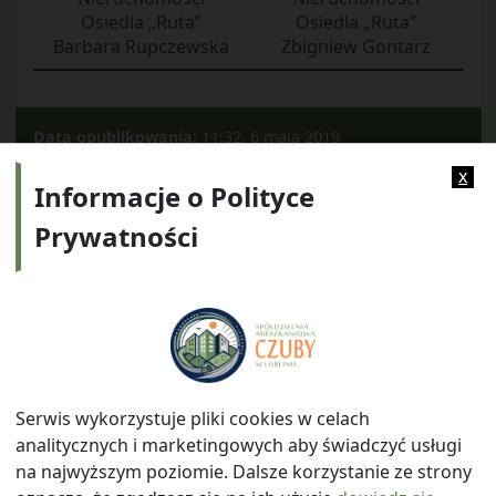
Osiedla „Ruta”
Osiedla „Ruta”
Barbara Rupczewska
Zbigniew Gontarz
Data opublikowania:
11:32, 6 maja 2019
Kategorie:
2019
x
Informacje o Polityce
Prywatności
Adres:
ul. Watykańska 6, 20-538 Lublin
Telefon:
814641700
E-mail:
info@smczuby.pl
Serwis wykorzystuje pliki cookies w celach
analitycznych i marketingowych aby świadczyć usługi
na najwyższym poziomie. Dalsze korzystanie ze strony