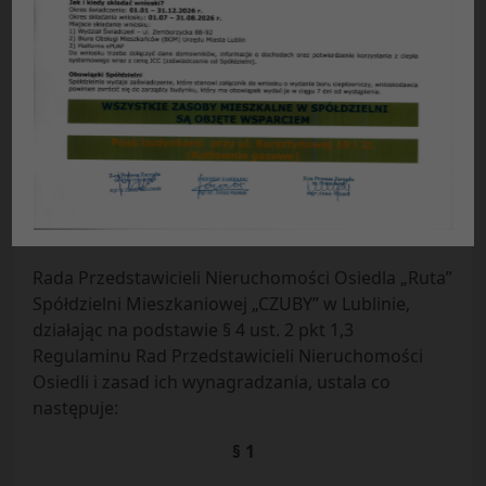
UCHWAŁA NR 3/2019
Rady Przedstawicieli Nieruchomości Osiedla „Ruta”
Spółdzielni Mieszkaniowej „CZUBY” w Lublinie
z dnia 28.02.2019 r.
w sprawie:
pisma mieszkanki nieruchomości przy
ul. Sasankowej 1, 3, 5 w sprawie odłożenia
planowanej od dnia 1.04.2019 r. podwyżki na
fundusz remontowy nieruchomości przy ul.
Sasankowej 1, 3, 5.
Rada Przedstawicieli Nieruchomości Osiedla „Ruta”
Spółdzielni Mieszkaniowej „CZUBY” w Lublinie,
działając na podstawie § 4 ust. 2 pkt 1,3
Regulaminu Rad Przedstawicieli Nieruchomości
Osiedli i zasad ich wynagradzania, ustala co
następuje:
§ 1