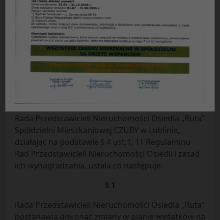
UCHWAŁA NR 39/2015
Rady Przedstawicieli Nieruchomości Osiedla „Ruta”
Spółdzielni Mieszkaniowej „CZUBY” w Lublinie
z dnia 30.07.2015 r.
w sprawie: zmiany planu funduszu
remontowego na 2015 r. dla nieruchomości przy
ul. Różanej 3.
Rada Przedstawicieli Nieruchomości Osiedla „Ruta”
Spółdzielni Mieszkaniowej CZUBY w Lublinie,
działając na podstawie § 4 ust.1, 11 Regulaminu
Rad Przedstawicieli Nieruchomości Osiedli i zasad
ich wynagradzania, ustala co następuje:
§ 1
Rada Przedstawicieli Nieruchomości Osiedla „Ruta”
postanawia dokonać zmiany w planie wydatków na