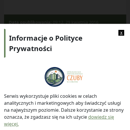
Data opublikowania:
09:12, 29 kwietnia 2016
Kategorie:
2015
x
Informacje o Polityce
Prywatności
Adres:
ul. Watykańska 6, 20-538 Lublin
Telefon:
814641700
E-mail:
info@smczuby.pl
Serwis wykorzystuje pliki cookies w celach
analitycznych i marketingowych aby świadczyć usługi
na najwyższym poziomie. Dalsze korzystanie ze strony
oznacza, że zgadzasz się na ich użycie
dowiedz się
więcej.
© 2026
Spółdzielnia Mieszkaniowa "Czuby" w Lublinie
|