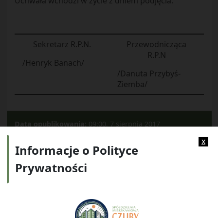
Uchwała wchodzi w życie z dniem podjęcia.
Sekretarz R.P.N.
Przewodnicząca
R.P.N
/Henryk Banach/
/Danuta Przybyś-
Ziemba/
Data opublikowania:
09:00, 7 sierpnia 2017
Kategorie:
2017
x
Informacje o Polityce
Prywatności