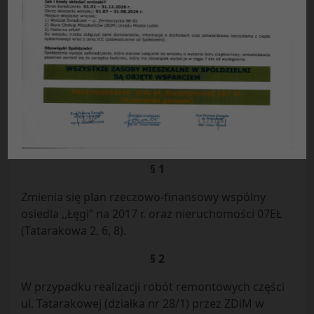
UCHWAŁA NR 16/07/2017
Rady Przedstawicieli Nieruchomości Osiedla „Łęgi”
Spółdzielni Mieszkaniowej „Czuby” w Lublinie
z dnia 26.07.2017 r.
Działając na podstawie §103b Statutu Spółdzielni
”Czuby” w Lublinie uchwala się co następuje:
§ 1
Zmienia się plan rzeczowo-finansowy wspólny
osiedla ,,Łęgi” na 2017 r. oraz nieruchomości 07EŁ
(Tatarakowa 2, 6, 8).
§ 2
W przypadku realizacji robót remontowych części
ul. Tatarakowej (działka nr 28/1) przez ZDiM w