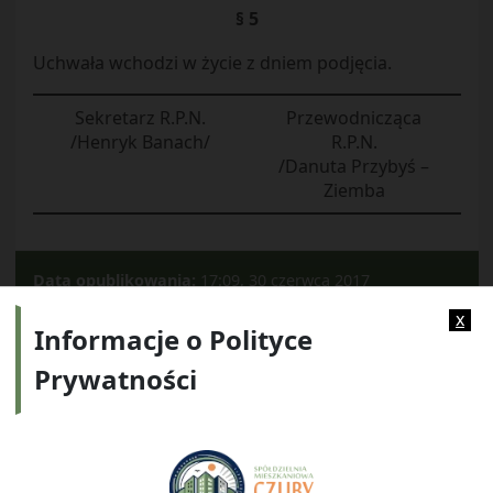
§ 5
Uchwała wchodzi w życie z dniem podjęcia.
Sekretarz R.P.N.
Przewodnicząca
/Henryk Banach/
R.P.N.
/Danuta Przybyś –
Ziemba
Data opublikowania:
17:09, 30 czerwca 2017
Kategorie:
2017
x
Informacje o Polityce
Prywatności