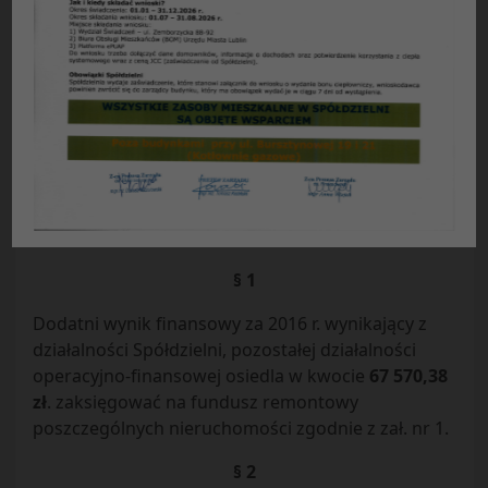
UCHWAŁA NR 11/06/2017
Rady Przedstawicieli Nieruchomości Osiedla „Łęgi”
Spółdzielni Mieszkaniowej „Czuby’ w Lublinie
z dnia 21.06.2017 r
.
Działając na podstawie § 103b Statutu Spółdzielni
Mieszkaniowej „Czuby” w Lublinie, uchwala się co
następuje:
§ 1
Dodatni wynik finansowy za 2016 r. wynikający z
działalności Spółdzielni, pozostałej działalności
operacyjno-finansowej osiedla w kwocie
67 570,38
zł
. zaksięgować na fundusz remontowy
poszczególnych nieruchomości zgodnie z zał. nr 1.
§ 2