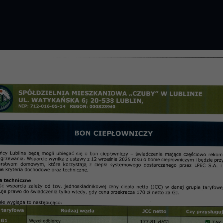
GROMADZENIE 2026 R.
PRZETARGI
OSIE
informac
3 z dnia 20.11.2013 r. RPN Os