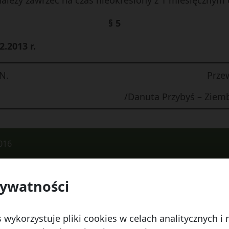
należy zawrzeć na czas nieokreślony z 1 miesięczny
§ 5
2.2013 r.
N.
Prze
/Danuta Przybyś – Ziem
016
rywatności
 Watykańska 6, 20-538 Lublin
Telefon:
814641700
E
 wykorzystuje pliki cookies w celach analitycznych 