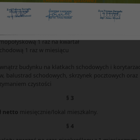
§ 2
, wycieranie kurzu 1 raz w tygodniu
amopołyskową 1 raz na kwartał
schodową 1 raz w miesiącu
ewnątrz budynku na klatkach schodowych i korytarzac
ów, balustrad schodowych, skrzynek pocztowych oraz
rzymaniem czystości
§ 3
zł netto
miesięcznie/lokal mieszkalny.
§ 4