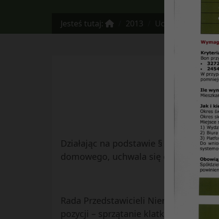
Jesteś tutaj:
2013
Uchwała Nr 12/11/20
Działając na podstawie § 103b Statutu
domowego, uchwala się co następuje:
Rada Przedstawicieli Nieruchomości O
pozycji – sprzątanie klatki schodowej