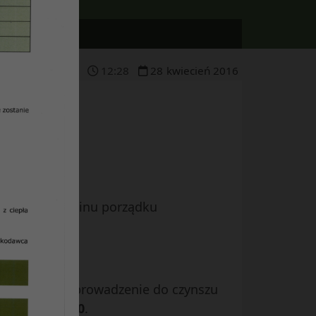
12
:
28
28
kwiecień
2016
pkt. 2 Regulaminu porządku
ża zgodę na wprowadzenie do czynszu
niach od 51-60
.