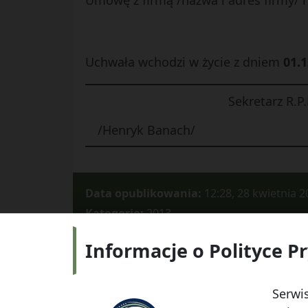
Umowę z firmą /nazwa i adres firmy/ 
Uchwała wchodzi w życie z dniem
01.1
Sekretarz R.P.
/Henryk Banach/
Data opublikowania:
12:28, 28 kwietnia 2
Kategorie:
2013
Informacje o Polityce P
Adres:
ul.
Serwis