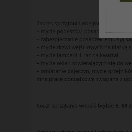
Zakres sprzątania obejmuje:
– mycie podestów, posadzek i schodów
– zabezpieczanie posadzek emulsją s
– mycie drzwi wejściowych na klatkę 
– mycie lamperii 1 raz na kwartał
– mycie okien otwierających się do w
– omiatanie pajęczyn, mycie grzejnik
inne prace porządkowe związane z ut
Koszt sprzątania wnosić będzie
5, 69 