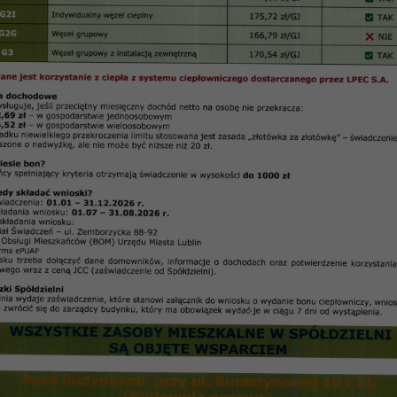
13 z dnia 20.11.2013 r. RPN Osiedla „Łęgi”
Uchwała Nr 12/11/2013
Rady Przedstawicieli Nieruchomości Osiedla „Łęgi”
Spółdzielni Mieszkaniowej „Czuby’ w Lublinie
z dnia 20.11.2013 r.
 Spółdzielni Mieszkaniowej „Czuby” w Lublinie, § 19 
§ 1
siedla „Łęgi” realizując wniosek mieszkańców, wyra
 w budynku przy
ul. Tatarakowej 6/kl. VI, w mieszka