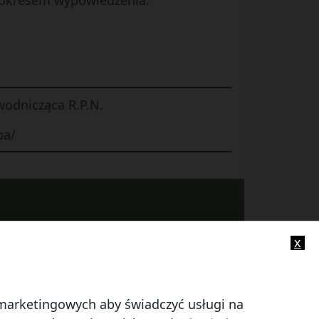
m okresem wypowiedzenia.
wodnicząca R.P.N.
ba/
x
-mail:
info@smczuby.pl
i marketingowych aby świadczyć usługi na