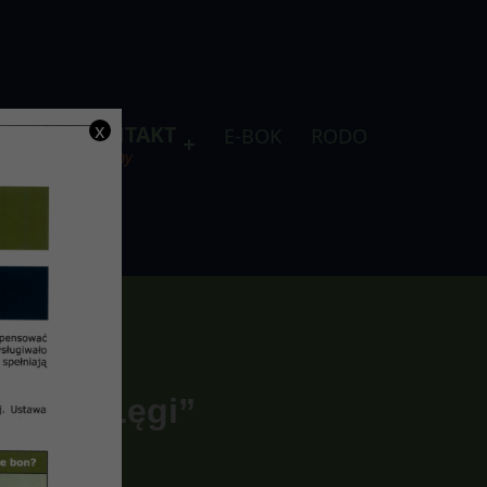
x
DLA
KONTAKT
E-BOK
RODO
je
telefony
iedla „Łęgi”