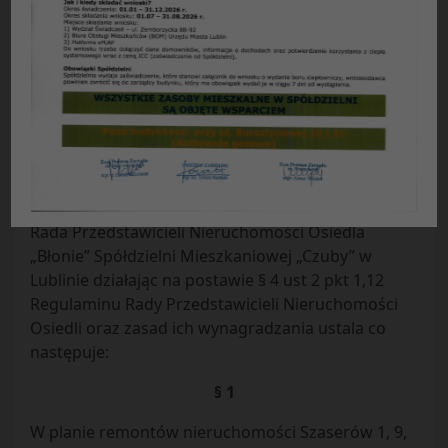
Uchwała NR 6/56/2022
Rady Przedstawicieli Nieruchomości Osiedla
„Błonie”
z dnia 25.04.2022 r.
w sprawie:
wprowadzenie zmiany w planie
remontów nieruchomości Szaserów 1, 9, 11 na rok
2022 poz. przełożenie pionów kanalizacyjnych
Rada Przedstawicieli Nieruchomości Osiedla
„Błonie” Spółdzielni Mieszkaniowej „Czuby” w
Lublinie działając na postawie § 4 ust 2 pkt 1,12
Regulaminu Rady Przedstawicieli Nieruchomości
Osiedli oraz zasad ich wynagradzania ustala co
następuje:
§ 1
W planie remontów nieruchomości Szaserów 1, 9,