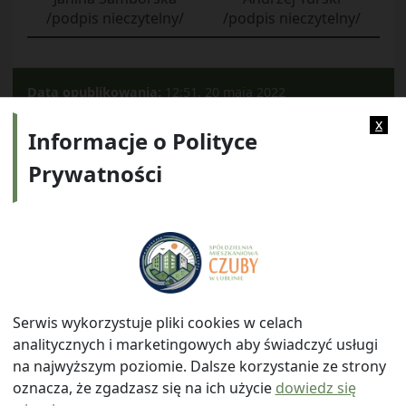
/podpis nieczytelny/
/podpis nieczytelny/
Data opublikowania:
12:51, 20 maja 2022
Kategorie:
2022
x
Informacje o Polityce
Prywatności
Adres:
ul. Watykańska 6, 20-538 Lublin
Telefon:
814641700
E-mail:
info@smczuby.pl
Serwis wykorzystuje pliki cookies w celach
analitycznych i marketingowych aby świadczyć usługi
na najwyższym poziomie. Dalsze korzystanie ze strony
oznacza, że zgadzasz się na ich użycie
dowiedz się