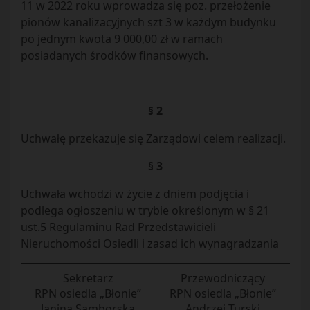
11 w 2022 roku wprowadza się poz. przełożenie
pionów kanalizacyjnych szt 3 w każdym budynku
po jednym kwota 9 000,00 zł w ramach
posiadanych środków finansowych.
§ 2
Uchwałę przekazuje się Zarządowi celem realizacji.
§ 3
Uchwała wchodzi w życie z dniem podjęcia i
podlega ogłoszeniu w trybie określonym w § 21
ust.5 Regulaminu Rad Przedstawicieli
Nieruchomości Osiedli i zasad ich wynagradzania
Sekretarz
Przewodniczący
RPN osiedla „Błonie”
RPN osiedla „Błonie”
Janina Samborska
Andrzej Turski