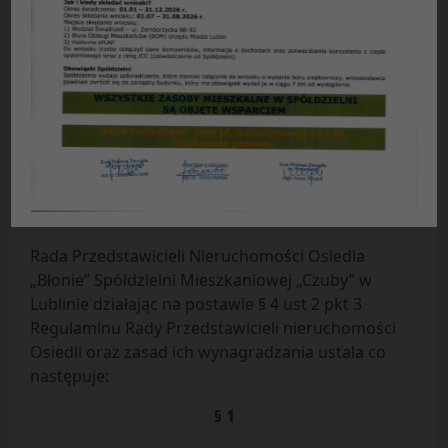
Uchwała NR 31/101/2022
Rady Przedstawicieli Nieruchomości Osiedla
„Błonie”
z dnia 26.09.2022 r.
w sprawie:
wprowadzenia zmiany w funduszu
remontowym nieruchomości Hetmańska 12,14,16
na rok 2023 poz. czyszczenie elewacji od strony
północnej w budynku Hetmańska 16
Rada Przedstawicieli Nieruchomości Osiedla
„Błonie” Spółdzielni Mieszkaniowej „Czuby” w
Lublinie działając na postawie § 4 ust 2 pkt 3
Regulaminu Rady Przedstawicieli nieruchomości
Osiedli oraz zasad ich wynagradzania ustala co
następuje:
§ 1