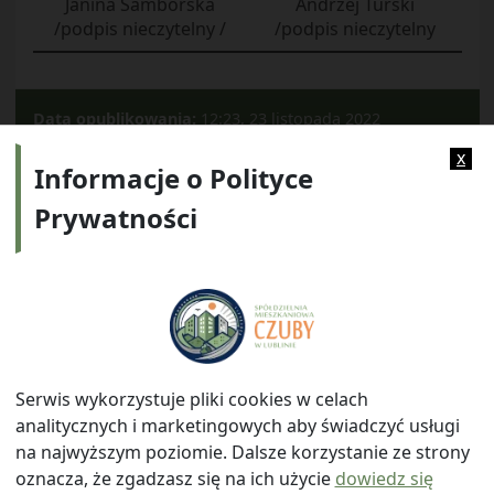
Janina Samborska
Andrzej Turski
/podpis nieczytelny /
/podpis nieczytelny
Data opublikowania:
12:23, 23 listopada 2022
Kategorie:
2022
x
Informacje o Polityce
Prywatności
Adres:
ul. Watykańska 6, 20-538 Lublin
Telefon:
814641700
E-mail:
info@smczuby.pl
Serwis wykorzystuje pliki cookies w celach
analitycznych i marketingowych aby świadczyć usługi
na najwyższym poziomie. Dalsze korzystanie ze strony
oznacza, że zgadzasz się na ich użycie
dowiedz się