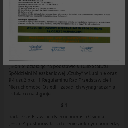
Uchwała nr 15/40 /2021 z dnia 30.09.2021 r.
Rady Przedstawicieli Nieruchomości osiedla
„Błonie”
Spółdzielni Mieszkaniowej „Czuby” w Lublinie
z dnia 30.09.2021 r.
w sprawie:
zagospodarowania terenu zielonego w
nieruchomości EB 09
Rada Przedstawicieli Nieruchomości Osiedla
„Błonie” działając na podstawie § 103b Statutu
Spółdzielni Mieszkaniowej „Czuby” w Lublinie oraz
§ 4 ust.2 pkt 11 Regulaminu Rad Przedstawicieli
Nieruchomości Osiedli i zasad ich wynagradzania
ustala co następuje:
§ 1
Rada Przedstawicieli Nieruchomości Osiedla
„Błonie” postanowiła na terenie zielonym pomiędzy