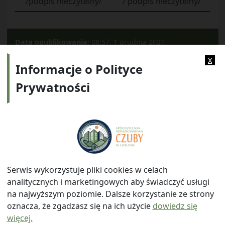
/podpis nieczytelny/
/ podpis nieczytelny/
Data opublikowania:
08:57, 1 grudnia 2021
Kategorie:
2021
x
Informacje o Polityce
Prywatności
Adres:
ul. Watykańska 6, 20-538 Lublin
Telefon:
814641700
E-mail:
info@smczuby.pl
Serwis wykorzystuje pliki cookies w celach
analitycznych i marketingowych aby świadczyć usługi
na najwyższym poziomie. Dalsze korzystanie ze strony
oznacza, że zgadzasz się na ich użycie
dowiedz się
więcej.
© 2026
Spółdzielnia Mieszkaniowa "Czuby" w Lublinie
|