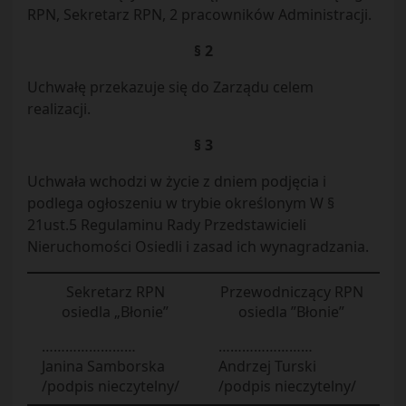
RPN, Sekretarz RPN, 2 pracowników Administracji.
§ 2
Uchwałę przekazuje się do Zarządu celem
realizacji.
§ 3
Uchwała wchodzi w życie z dniem podjęcia i
podlega ogłoszeniu w trybie określonym W §
21ust.5 Regulaminu Rady Przedstawicieli
Nieruchomości Osiedli i zasad ich wynagradzania.
Sekretarz RPN
Przewodniczący RPN
osiedla „Błonie”
osiedla ”Błonie”
……………………
……………………
Janina Samborska
Andrzej Turski
/podpis nieczytelny/
/podpis nieczytelny/