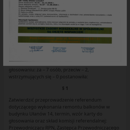
Uchwała nr 25/25/2017 z dnia 28.08.2017 r.
Rady Przedstawicieli Nieruchomości osiedla
„Błonie”
w sprawie przeprowadzenia referendum
dotyczącego wykonania remontu balkonów w
budynku Ułanów 14.
Rada Przedstawicieli Nieruchomości Osiedla
„Błonie” działając na podstawie § 103b Statutu
Spółdzielni Mieszkaniowej „Czuby” w Lublinie w
głosowaniu: za – 7 osób, przeciw – 2,
wstrzymujących się – 0 postanowiła:
§ 1
Zatwierdzić przeprowadzenie referendum
dotyczącego wykonania remontu balkonów w
budynku Ułanów 14, termin, wzór karty do
głosowania oraz skład komisji referendalnej:
Przewodniczący RPN, Zastępca Przewodniczącego