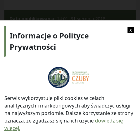
Data opublikowania:
14:01, 31 sierpnia 2018
Kategorie:
2017
x
Informacje o Polityce
Prywatności
Adres:
ul. Watykańska 6, 20-538 Lublin
Telefon:
814641700
E-mail:
info@smczuby.pl
Serwis wykorzystuje pliki cookies w celach
analitycznych i marketingowych aby świadczyć usługi
na najwyższym poziomie. Dalsze korzystanie ze strony
oznacza, że zgadzasz się na ich użycie
dowiedz się
więcej.
© 2026
Spółdzielnia Mieszkaniowa "Czuby" w Lublinie
|
Polityka prywatności
|
|
Wróć na górę ↑