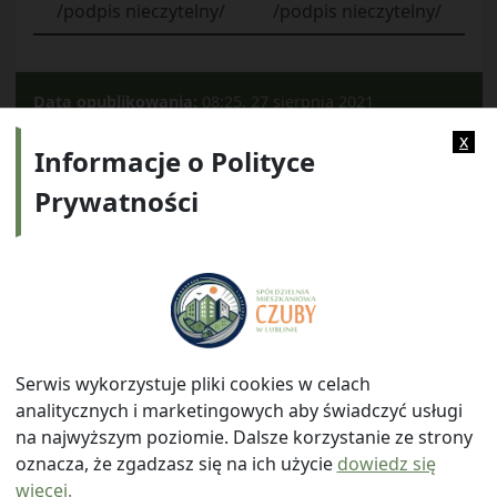
/podpis nieczytelny/
/podpis nieczytelny/
Data opublikowania:
08:25, 27 sierpnia 2021
Kategorie:
2016
x
Informacje o Polityce
Prywatności
Adres:
ul. Watykańska 6, 20-538 Lublin
Telefon:
814641700
E-mail:
info@smczuby.pl
Serwis wykorzystuje pliki cookies w celach
analitycznych i marketingowych aby świadczyć usługi
na najwyższym poziomie. Dalsze korzystanie ze strony
oznacza, że zgadzasz się na ich użycie
dowiedz się
więcej.
© 2026
Spółdzielnia Mieszkaniowa "Czuby" w Lublinie
|