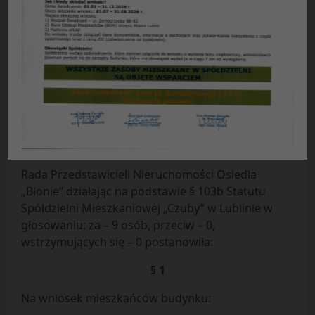
Uchwała nr 2/41/2016 z dnia 22.02.2016 r.
Rady Przedstawicieli Nieruchomości osiedla
„Błonie”
w sprawie zlecenia sprzątania klatek
schodowych firmie zewnętrznej i wprowadzenie
składnika opłat eksploatacyjnych.
Rada Przedstawicieli Nieruchomości Osiedla
„Błonie” działając na podstawie § 103b Statutu
Spółdzielni Mieszkaniowej „Czuby” w Lublinie w
głosowaniu: za – 9 osób, przeciw – 0,
wstrzymujących się – 0 postanowiła:
§ 1
Na wniosek mieszkańców budynku: