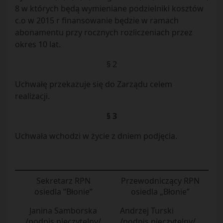
8 w których będą wymieniane podzielniki kosztów
c.o w 2015 r finansowanie będzie w ramach
abonamentu przy rocznych rozliczeniach przez
okres 10 lat.
§ 2
Uchwałę przekazuje się do Zarządu celem
realizacji.
§ 3
Uchwała wchodzi w życie z dniem podjęcia.
Sekretarz RPN
Przewodniczący RPN
osiedla ”Błonie”
osiedla „Błonie”
Janina Samborska
Andrzej Turski
/podpis nieczytelny/
/podpis nieczytelny/