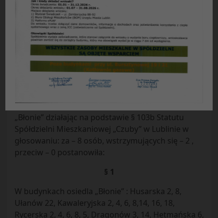
Uchwała nr 20/21/2014
Rady Przedstawicieli Nieruchomości osiedla
„Błonie”
z dnia 10.11.2014 r.
w sprawie:
finansowania podzielników kosztów
osiedla „Błonie na rok 2015.
Rada Przedstawicieli Nieruchomości Osiedla
„Błonie” działając na podstawie § 103b Statutu
Spółdzielni Mieszkaniowej „Czuby” w Lublinie w
głosowaniu: za – 8 osób, wstrzymujących się – 2 ,
przeciw – 0 postanowiła:
§ 1
W budynkach osiedla „Błonie” : Husarska 2, 8,
Ułanów 22, Kawaleryjska 2, 4, 6, 8,14, 16, 18,
Rycerska 2, 4, 6, 8, 5, Dragonów 3, 14, Hetmańska 6,