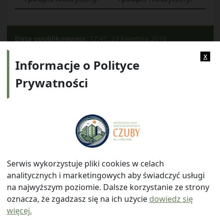
Data opublikowania:
17:41, 23 kwietnia 2016
Kategorie:
2014
x
Informacje o Polityce
Prywatności
Adres:
ul. Watykańska 6, 20-538 Lublin
Telefon:
814641700
E-mail:
info@smczuby.pl
Serwis wykorzystuje pliki cookies w celach
analitycznych i marketingowych aby świadczyć usługi
na najwyższym poziomie. Dalsze korzystanie ze strony
oznacza, że zgadzasz się na ich użycie
dowiedz się
więcej.
© 2026
Spółdzielnia Mieszkaniowa "Czuby" w Lublinie
|