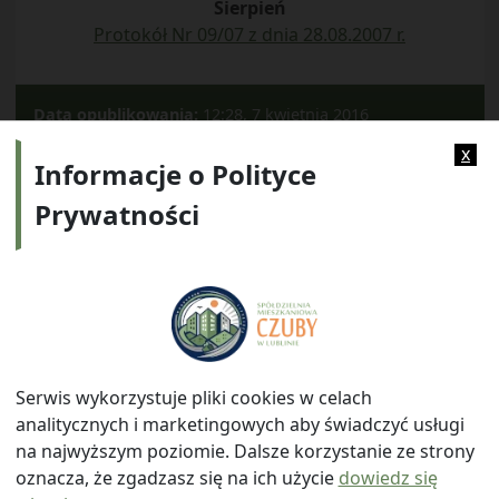
Sierpień
Protokół Nr 09/07 z dnia 28.08.2007 r.
Data opublikowania:
12:28, 7 kwietnia 2016
Kategorie:
Rady Nadzorczej
x
Informacje o Polityce
Prywatności
Adres:
ul. Watykańska 6, 20-538 Lublin
Telefon:
814641700
E-mail:
info@smczuby.pl
Serwis wykorzystuje pliki cookies w celach
analitycznych i marketingowych aby świadczyć usługi
na najwyższym poziomie. Dalsze korzystanie ze strony
oznacza, że zgadzasz się na ich użycie
dowiedz się