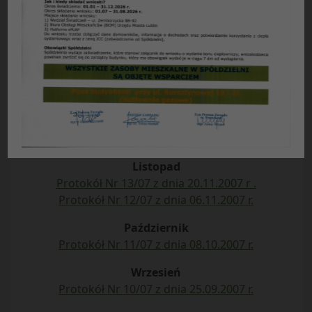
Spółdzielni Mieszkaniowej „Czuby” 2007 r.
Rok 2007
Grudzień
Protokół Nr 17/07 z dnia 27.12.2007 r.
Protokół Nr 16/07 z dnia 20.12.2007 r.
Protokół Nr 15/07 z dnia 15.12.2007 r.
Protokół Nr 14/07 z dnia 11.12.2007 r.
Listopad
Protokół Nr 13/07 z dnia 20.11.2007 r .
Protokół Nr 12/07 z dnia 06.11.2007 r.
Październik
Protokół Nr 11/07 z dnia 08.10.2007 r.
Wrzesień
Protokół Nr 10/07 z dnia 25.09.2007 r.