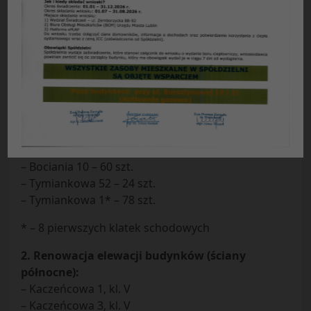
Wykaz remontów
na 2017 rok na terenie osiedla ,,Łęgi”
1. Remont balkonów:
– Kaczeńcowa 2 – 60 szt.
– Biedronki 7 – 60 szt.
– Wiklinowa 6 – 92 szt.
– Tatarakowa 10 – 40 szt.
– Tatarakowa 12 – 40 szt.
– Tatarakowa 8 – 60 szt.
– Bociania 10 – 60 szt.
– Tymiankowa 52 – 24 szt.
– Tymiankowa 1* – 78 szt.
* – 8 pierwszych klatek schodowych
2. Renowacja elewacji budynków (ściany
północne):
– Kaczeńcowa 1, kl. V
– Kaczeńcowa 3, kl. V