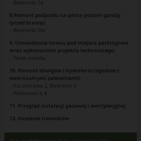
– Biedronki 2a
8.Remont podjazdu na górny poziom garaży
(przed bramą):
– Biedronki 2bc
9. Utwardzenia terenu pod miejsca parkingowe
wraz wykonaniem projektu technicznego:
– Teren osiedla
10. Remont dźwigów i hydroforni (zgodnie z
ewentualnymi zaleceniami):
– Kaczeńcowa 2, Biedronki 3
– Wiklinowa 4, 6
11. Przegląd instalacji gazowej i wentylacyjnej
12. Koszenie trawników
Data opublikowania:
08:45, 15 listopada 2016