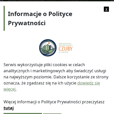
Kategorie:
Łęgi
x
Informacje o Polityce
Prywatności
Adres:
ul. Watykańska 6, 20-538 Lublin
Telefon:
814641700
E-mail:
info@smczuby.pl
Serwis wykorzystuje pliki cookies w celach
analitycznych i marketingowych aby świadczyć usługi
na najwyższym poziomie. Dalsze korzystanie ze strony
oznacza, że zgadzasz się na ich użycie
dowiedz się
więcej.
© 2026
Spółdzielnia Mieszkaniowa "Czuby" w Lublinie
|
Polityka prywatności
|
|
Wróć na górę ↑
Więcej informacji o Polityce Prywatności przeczytasz
tutaj