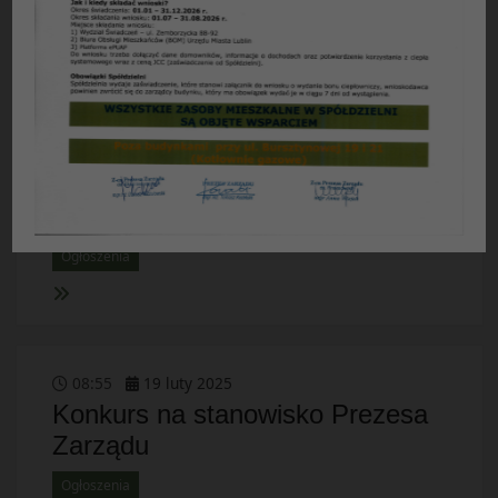
Porządek obrad Rady Nadzorczej
Ogłoszenia
10
:
24
04
kwiecień
2025
Porządek obrad Rady Nadzorczej
Ogłoszenia
08
:
55
19
luty
2025
Konkurs na stanowisko Prezesa
Zarządu
Ogłoszenia