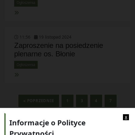
Ogłoszenia
11
:
56
19
listopad
2024
Zaproszenie na posiedzenie
plenarne os. Błonie
Ogłoszenia
« POPRZEDNIE
1
3
4
7
NASTĘPNE »
x
Informacje o Polityce
Prywatności