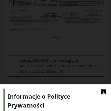
* * *
Zobacz BILANS z lat ubiegłych:
r
. ;
r
. ;
r
. ;
r
. ;
r.
;
r.
;
2005
2006
2007
2008
2009
2010
r.
;
r.
;
r.
;
r.
2011
2012
2013
2014
x
Informacje o Polityce
Prywatności