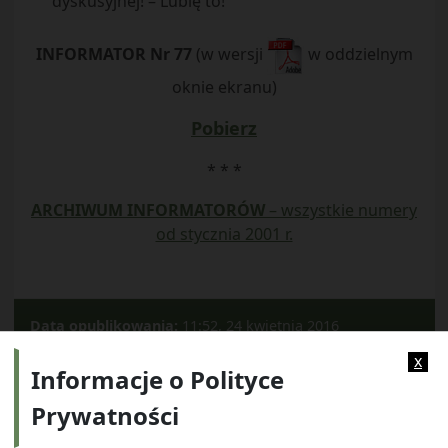
dyskusyjnej! – Lubię to!
INFORMATOR Nr 77
(w wersji
w oddzielnym
oknie ekranu)
Pobierz
* * *
ARCHIWUM INFORMATORÓW
– wszystkie numery
od stycznia 2001 r.
Data opublikowania:
11:52, 24 kwietnia 2016
Kategorie:
Informator
x
Informacje o Polityce
Prywatności