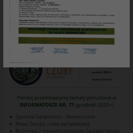
Spółdzielni informacjami na temat zrealizowanych i
planowanych działań Zarządu. Chcemy
przekazywać Państwu dane dotyczące zagadnień
finansowych naszej Spółdzielni, realizacji
remontów i inwestycji oraz wszelkich istotnych
spraw dotyczących naszych mieszkańców.
* * *
Poniżej przedstawiamy tematy poruszone w
INFORMATORZE NR. 77
(grudzień 2023 r.)
Życzenia Świąteczno – Noworoczne
Nowy Zarząd, nowe perspektywy
Rozmowa z nowymi członkami Zarządu naszej