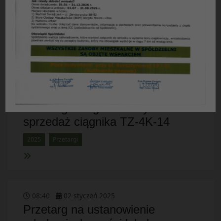
liniowym odprowadzeniem
wody...
2025
Przetargi
11
:
55
31
styczeń
2025
Przetarg nieograniczony na
sprzedaż ciągnika TZ-4K-14
2025
Przetargi
08
:
40
02
styczeń
2025
Przetarg na ustanowienie