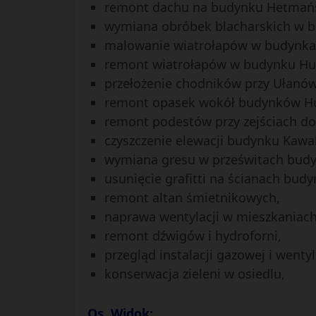
remont dachu na budynku Hetmań
wymiana obróbek blacharskich w 
malowanie wiatrołapów w budynkach
remont wiatrołapów w budynku Hu
przełożenie chodników przy Ułanów 
remont opasek wokół budynków Husar
remont podestów przy zejściach do
czyszczenie elewacji budynku Kawal
wymiana gresu w prześwitach budynk
usunięcie grafitti na ścianach budy
remont altan śmietnikowych,
naprawa wentylacji w mieszkaniach
remont dźwigów i hydroforni,
przegląd instalacji gazowej i wentyl
konserwacja zieleni w osiedlu,
Os. Widok: