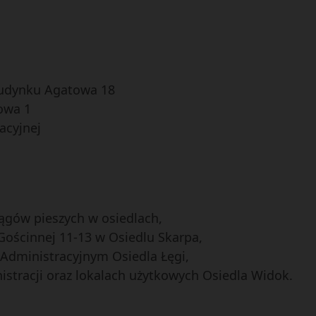
udynku Agatowa 18
owa 1
lacyjnej
iągów pieszych w osiedlach,
Gościnnej 11-13 w Osiedlu Skarpa,
Administracyjnym Osiedla Łęgi,
stracji oraz lokalach użytkowych Osiedla Widok.