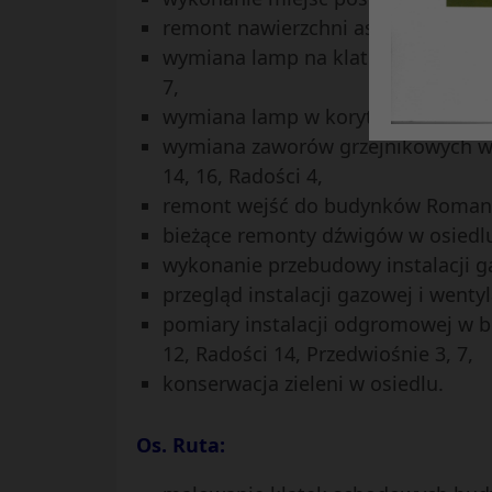
remont nawierzchni asfaltowej w os
wymiana lamp na klatkach schodowy
7,
wymiana lamp w korytarzach przed 
wymiana zaworów grzejnikowych w p
14, 16, Radości 4,
remont wejść do budynków Romanty
bieżące remonty dźwigów w osiedl
wykonanie przebudowy instalacji ga
przegląd instalacji gazowej i wentyl
pomiary instalacji odgromowej w bu
12, Radości 14, Przedwiośnie 3, 7,
konserwacja zieleni w osiedlu.
Os. Ruta: