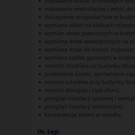
malowanie klatek schodowych budyn
malowanie wiatrołapów i wejść do 
docieplenie stropodachów w budynka
wymiana okien na klatkach schodo
wymian okien piwnicznych w budyn
wymiana drzwi wewnętrznych na pię
wymiana drzwi do komór zsypowych
wymiana szafek gazowych w budynka
remont chodnika od budynku Różana
przełożenie kostki, wyrównanie zap
remont schodów przy budynku Stok
remont dźwigów i hydroforni,
przegląd instalacji gazowej i wentyl
przegląd instalacji elektrycznej,
konserwacja zieleni w osiedlu,
Os. Łęgi: