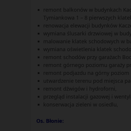
remont balkonów w budynkach Kacze
Tymiankowa 1 – 8 pierwszych klate
renowacja elewacji budynków Kaczeń
wymiana ślusarki drzwiowej w budy
malowanie klatek schodowych w b
wymiana oświetlenia klatek schod
remont schodów przy garażach Boci
remont górnego poziomu garaży prz
remont podjazdu na górny poziom ga
utwardzenie terenu pod miejsca pa
remont dźwigów i hydroforni,
przegląd instalacji gazowej i wentyl
konserwacja zieleni w osiedlu,
Os. Błonie: