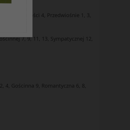
2, 14, Radości 4, Przedwiośnie 1, 3,
innej 7, 9, 11, 13, Sympatycznej 12,
2, 4, Gościnna 9, Romantyczna 6, 8,