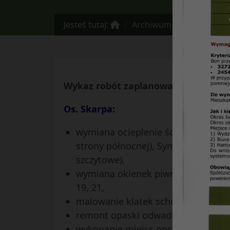
Jesteś tutaj:
Archiwum
Wykaz robó
Wykaz robót zaplanowanych do wyko
Os. Skarpa:
wymiana ocieplenie ścian szczytow
strony północnej), Sympatyczna 3 (s
szczytowe),
wymiana okienek piwnicznych w budy
19, 21,
malowanie klatek schodowych w bu
remont opaski odwadniającej przy
wykonanie miejsc postojowych przy 