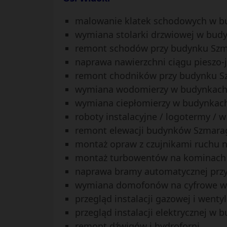
malowanie klatek schodowych w b
wymiana stolarki drzwiowej w bud
remont schodów przy budynku Szm
naprawa nawierzchni ciągu pieszo
remont chodników przy budynku S
wymiana wodomierzy w budynkach 
wymiana ciepłomierzy w budynkach
roboty instalacyjne / logotermy / 
remont elewacji budynków Szmaragd
montaż opraw z czujnikami ruchu 
montaż turbowentów na kominach
naprawa bramy automatycznej przy 
wymiana domofonów na cyfrowe w
przegląd instalacji gazowej i wenty
przegląd instalacji elektrycznej 
remont dźwigów i hydroforni