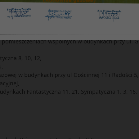
iedlu,
ch w budynkach Gościnna 7, 9, 11, 13, Sympatyczna 1
windami w budynkach przy ul. Przedwiośnie 1, 3, 7,
omieszczeniach wspólnych w budynkach przy ul. Gośc
czna 8, 10, 12,
u,
zowej w budynkach przy ul Gościnnej 11 i Radości 5,
acyjnej,
dynkach Fantastyczna 11, 21, Sympatyczna 1, 3, 16, 