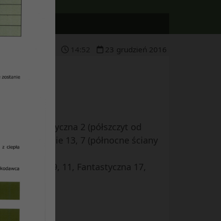
14
:
52
23
grudzień
2016
owy), Sympatyczna 2 (półszczyt od
4, Przedwiośnie 13, 7 (północne ściany
5, Radości 9, 11, Fantastyczna 17,
,