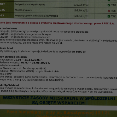
t zaplanowanych do wykonania w 2017 r.
nania w 2017 r.
ych budynków przy u. Sympatycznej 1 (szczyt południ
zczyt południowy), Fantastycznej 5, 19, 21, Radości 1
nkach Sympatyczna 1, 3, Romantyczna 6, 8, 10, 12, 1
dynkach Gościnna 11, Fantastyczna 11,
 budynku Romantyczna 9,
ul. Fantastycznej 11, Sympatycznej 1, 10, Radości 14