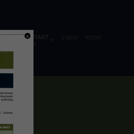
x
DLA
KONTAKT
E-BOK
RODO
je
telefony
 r.