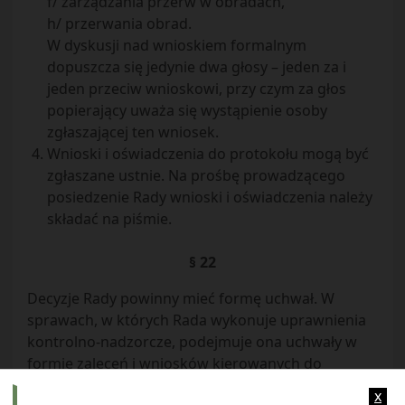
f/ zarządzania przerw w obradach,
h/ przerwania obrad.
W dyskusji nad wnioskiem formalnym
dopuszcza się jedynie dwa głosy – jeden za i
jeden przeciw wnioskowi, przy czym za głos
popierający uważa się wystąpienie osoby
zgłaszającej ten wniosek.
Wnioski i oświadczenia do protokołu mogą być
zgłaszane ustnie. Na prośbę prowadzącego
posiedzenie Rady wnioski i oświadczenia należy
składać na piśmie.
§ 22
Decyzje Rady powinny mieć formę uchwał. W
sprawach, w których Rada wykonuje uprawnienia
kontrolno-nadzorcze, podejmuje ona uchwały w
formie zaleceń i wniosków kierowanych do
realizacji przez Zarząd Spółdzielni. W sprawach nie
x