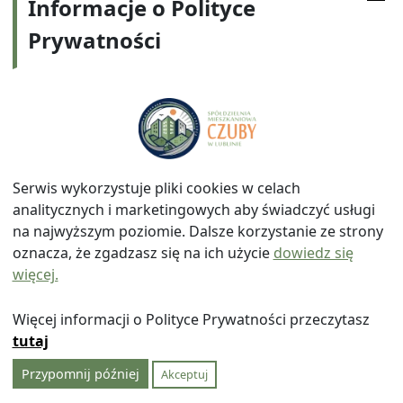
wymagających decyzji, Rada wyraża swoje
Informacje o Polityce
stanowisko w formie opinii zapisanej do protokołu.
Prywatności
§ 23
W razie, gdy temat obrad wymaga podjęcia
uchwały, przewodniczący posiedzenia poddaje
zgłoszone wnioski pod głosowanie.
Wnioski najdalej idące powinny być głosowane
w pierwszej kolejności.
Serwis wykorzystuje pliki cookies w celach
Wnioski w sprawach formalnych głosowane są
analitycznych i marketingowych aby świadczyć usługi
poza kolejnością.
na najwyższym poziomie. Dalsze korzystanie ze strony
Członek Rady nie uczestniczy w głosowaniu nad
oznacza, że zgadzasz się na ich użycie
dowiedz się
uchwałą w sprawie osobiście go dotyczącej.
więcej.
Głosowanie odbywa się jawnie, o ile przepisy
ustawy lub Statutu nie stanowią inaczej. Na
Więcej informacji o Polityce Prywatności przeczytasz
wniosek członka, Rada Nadzorcza może
tutaj
postanowić o przeprowadzeniu głosowania
Przypomnij później
Akceptuj
tajnego.
Wybory i odwołanie Członków Zarządu