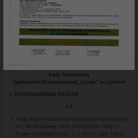
Proponowane zmiany zostały naniesione
pogrubioną czcionką
Regulamin
Rady Nadzorczej
Spółdzielni Mieszkaniowej „Czuby” w Lublinie
I. POSTANOWIENIA OGÓLNE
§ 1
Rada Nadzorcza działa na podstawie przepisów
art. 44-46 ustawy z dnia 16 września 1982 r. –
Prawo spółdzielcze (Dz. U. z 2013 r., poz. 1443 ),