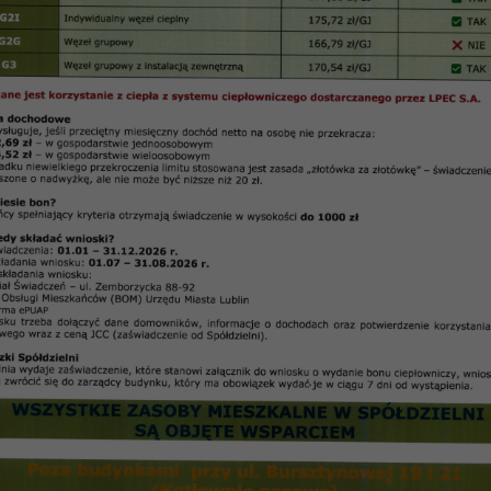
sz Samopomocy Mieszkańców SM „Czuby” – „Jedność”
undusz Samopomocy Mieszkańców
SM „CZUBY” – „JEDNOŚĆ”
zna naszych mieszkańców i dramatyczna sytuacja fi
 inicjatywy utworzenia dobrowolnego Funduszu S
sienie pomocy finansowej osobom i rodzinom dotk
akcjach charytatywnych na rzecz dzieci z domów dzi