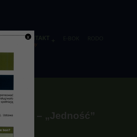
x
DLA
KONTAKT
E-BOK
RODO
je
telefony
Czuby” – „Jedność”