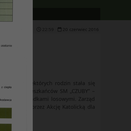
22
:
59
20
czerwiec
2016
nansowa niektórych rodzin stała się
amopomocy Mieszkańców SM „CZUBY” –
niętym przypadkami losowymi. Zarząd
ecka, czy poprzez Akcję Katolicką dla