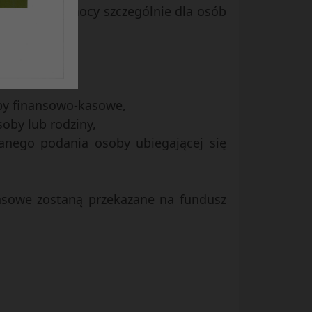
niesienia pomocy szczególnie dla osób
by finansowo-kasowe,
oby lub rodziny,
anego podania osoby ubiegającej się
ansowe zostaną przekazane na fundusz