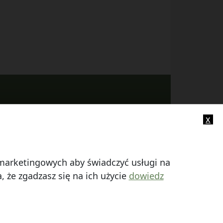
x
-mail:
info@smczuby.pl
i marketingowych aby świadczyć usługi na
 że zgadzasz się na ich użycie
dowiedz