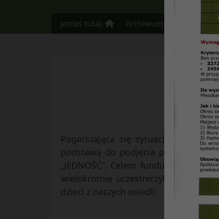
Jesteś tutaj:
Archiwum
NR. 4 – Fundu
Pogarszająca się sytuacja ekonomic
podstawą do podjęcia przez Zarząd
„JEDNOŚĆ”. Celem funduszu jest nie
wielokrotnie uczestniczył w różnych 
dzieci z naszych osiedli.