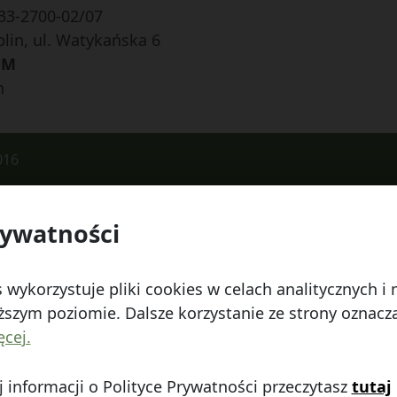
33-2700-02/07
lin, ul. Watykańska 6
UM
h
016
rywatności
 Watykańska 6, 20-538 Lublin
Telefon:
814641700
E
 wykorzystuje pliki cookies w celach analitycznych 
szym poziomie. Dalsze korzystanie ze strony oznacza,
ęcej.
 informacji o Polityce Prywatności przeczytasz
tutaj