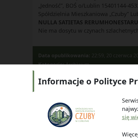
„Jedność”, BOŚ o/Lublin 15401144-453
Spółdzielnia Mieszkaniowa „Czuby” Lub
NULLA SATIETAS RERUMHONESTAR
Nie ma dosytu w czynach szlachetnyc
Data opublikowania:
22:59, 20 czerwca 2
Kategorie:
Archiwum
Informacje o Polityce P
Adres:
ul.
Serwis
najwyż
się wi
Więcej