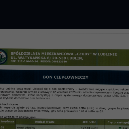
GROMADZENIE 2026 R.
PRZETARGI
OSIE
informac
mopomocy Mieszkańców SM „