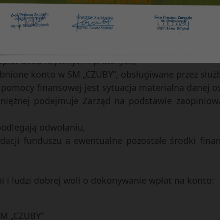
, że formy te nie wyczerpują wszystkich możliwości 
.
ogólne zasady tworzenia i uruchamiania funduszu:
płat osób fizycznych i prawnych,
nione konto w SM „CZUBY”, obsługiwane przez służ
omocy finansowej jest sytuacja materialna danej os
eniężnej podejmuje Zarząd na podstawie zaopiniow
 podlegają odwołaniu,
idacji funduszu a ewentualne pozostałe środki fin
 i ludzi dobrej woli o dokonywanie wpłat na konto:
M „CZUBY”