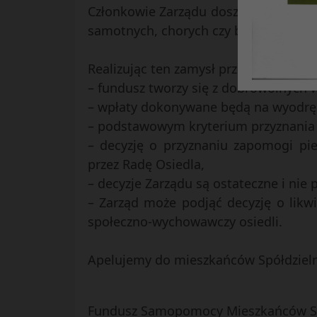
Członkowie Zarządu doszli do wniosku
samotnych, chorych czy bezrobotnych
Realizując ten zamysł przedstawiamy 
– fundusz tworzy się z dobrowolnych w
– wpłaty dokonywane będą na wyodręb
– podstawowym kryterium przyznania p
– decyzję o przyznaniu zapomogi pi
przez Radę Osiedla,
– decyzje Zarządu są ostateczne i nie
– Zarząd może podjąć decyzję o likw
społeczno-wychowawczy osiedli.
Apelujemy do mieszkańców Spółdzielni
Fundusz Samopomocy Mieszkańców S