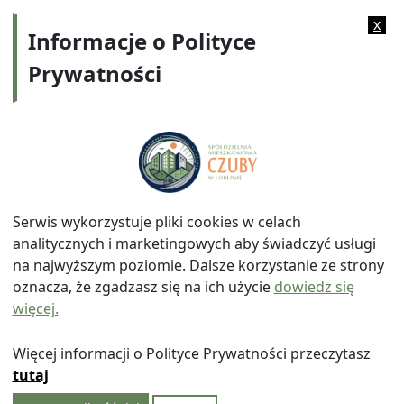
Kategorie:
Archiwum
x
Informacje o Polityce
Prywatności
Adres:
ul. Watykańska 6, 20-538 Lublin
Telefon:
814641700
E-mail:
info@smczuby.pl
Serwis wykorzystuje pliki cookies w celach
analitycznych i marketingowych aby świadczyć usługi
na najwyższym poziomie. Dalsze korzystanie ze strony
oznacza, że zgadzasz się na ich użycie
dowiedz się
więcej.
© 2026
Spółdzielnia Mieszkaniowa "Czuby" w Lublinie
|
Polityka prywatności
|
|
Wróć na górę ↑
Więcej informacji o Polityce Prywatności przeczytasz
tutaj