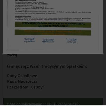
Życzenia
Szanownym członkom Spółdzielni
Mieszkaniowej „Czuby” w Lublinie wraz z
rodzinami i bliskimi,
z okazji zbliżających się Świąt Bożego
Narodzenia i Nowego 2009 Roku,
pomyślnych dni, spełnienia marzeń, zdrowia i
wszelkiej pomyślności
życzą
łamiąc się z Wami tradycyjnym opłatkiem:
Rady Osiedlowe
Rada Nadzorcza
i Zarząd SM „Czuby”
Data opublikowania:
11:06, 15 czerwca 2016