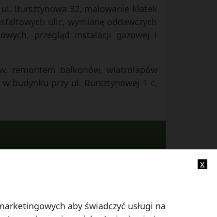
ul. Bursztynowa 32, malowanie klatek
asfaltowych ulic, wymianę oddawczych
owych, przegląd instalacji gazowej i
hów, remontem balkonów, wiatrołapów
w budynku przy ul. Bursztynowej 1 c,
x
-mail:
info@smczuby.pl
i marketingowych aby świadczyć usługi na