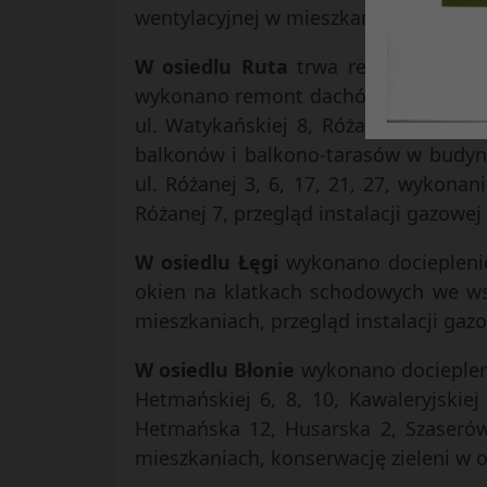
wentylacyjnej w mieszkaniach, konserw
W osiedlu Ruta
trwa realizacja robó
wykonano remont dachów na budynkach
ul. Watykańskiej 8, Różanej 14, re
balkonów i balkono-tarasów w budyn
ul. Różanej 3, 6, 17, 21, 27, wykona
Różanej 7, przegląd instalacji gazowej
W osiedlu Łęgi
wykonano docieplenie 
okien na klatkach schodowych we ws
mieszkaniach, przegląd instalacji gazo
W osiedlu Błonie
wykonano dociepleni
Hetmańskiej 6, 8, 10, Kawaleryjski
Hetmańska 12, Husarska 2, Szaserów 
mieszkaniach, konserwację zieleni w o