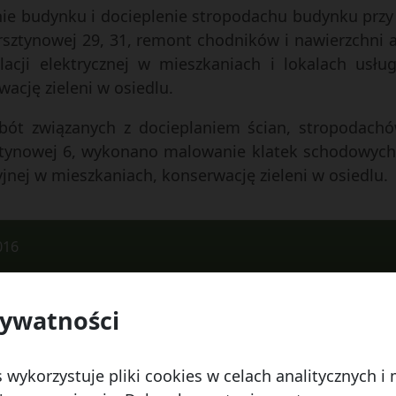
e budynku i docieplenie stropodachu budynku przy 
sztynowej 29, 31, remont chodników i nawierzchni 
lacji elektrycznej w mieszkaniach i lokalach usług
ację zieleni w osiedlu.
obót związanych z docieplaniem ścian, stropodac
sztynowej 6, wykonano malowanie klatek schodowych 
yjnej w mieszkaniach, konserwację zieleni w osiedlu.
016
rywatności
 Watykańska 6, 20-538 Lublin
Telefon:
814641700
E
 wykorzystuje pliki cookies w celach analitycznych 