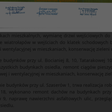
ację zieleni w osiedlu.
t związanych z docieplaniem budynków przy ul. Dzi
 przy ul. Stokrotki 8, Watykańskiej 10, malowani
mont chodników oraz nawierzchni asfaltowych, sch
kach mieszkalnych, wymianę drzwi wejściowych do
nie wiatrołapów w wejściach do klatek schodowych 
 i wentylacyjnej w mieszkaniach, konserwację zieleni 
budynków przy ul. Bocianiej 8, 10, Tatarakowej 10
zystkich budynkach osiedla, remont ciągów piesz
wej i wentylacyjnej w mieszkaniach, konserwację ziel
e budynków przy ul. Szaserów 1, trwa realizacja ro
ej 18, wykonano remont dachów na budynkach przy 
9, naprawę nawierzchni asfaltowych ulic, przegląd 
siedlu.