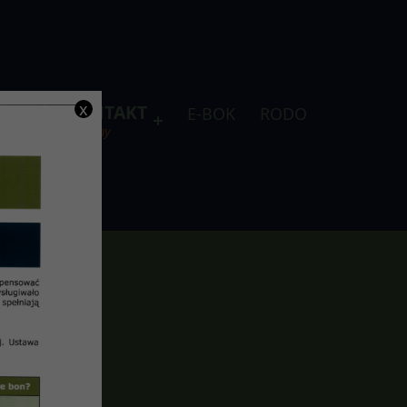
x
DLA
KONTAKT
E-BOK
RODO
je
telefony