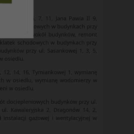
ewanny 1, 5, 7, 11, Jana Pawia II 9,
e klatek schodowych w budynkach przy
odów, opasek wokół budynków, remont
 klatek schodowych w budynkach przy
budynków przy ul. Sasankowej 1, 3, 5,
w osiedlu.
, 12, 14, 16, Tymiankowej 1, wymianę
ych w osiedlu, wymianę wodomierzy w
eni w osiedlu.
bót dociepleniowych budynków przy ul.
ul. Kawaleryjska 2, Dragonów 14, 2,
instalacji gazowej i wentylacyjnej w