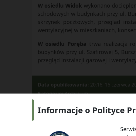
W osiedlu Widok
wykonano dociepleni
schodowych w budynkach przy ul. Bur
skrzynek pocztowych, przegląd insta
wentylacyjnej w mieszkaniach, konserw
W osiedlu Poręba
trwa realizacja r
budynków przy ul. Szafirowej 5, Bur
przegląd instalacji gazowej i wentylac
Data opublikowania:
20:16, 16 czerwca 2
Kategorie:
Archiwum
Informacje o Polityce P
Adres:
ul.
Serwis