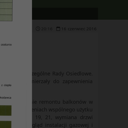
20
:
16
16
czerwiec
2016
 przez poszczególne Rady Osiedlowe.
 działania zmierzały do zapewnienia
dowlanych.
ulic, wykonanie remontu balkonów w
en w pomieszczeniach wspólnego użytku
yczna 11, 17, 19, 21, wymiana drzwi
wych, przegląd instalacji gazowej i