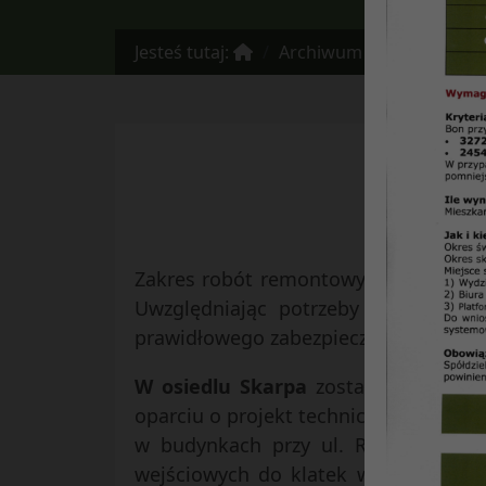
Jesteś tutaj:
Archiwum
NR. 30 – gr
Zakres robót remontowych w 2007 ro
Uwzględniając potrzeby a przede ws
prawidłowego zabezpieczenia stanu te
W osiedlu Skarpa
została wykonana 
oparciu o projekt techniczny w budyn
w budynkach przy ul. Radości 14, S
wejściowych do klatek w budynkach 