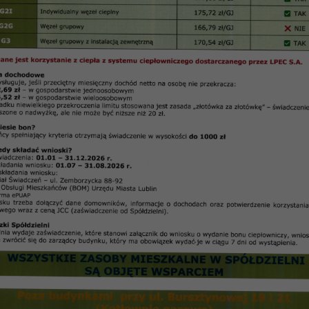
udzień 2007 – Realizacja remontów
REALIZACJA REMONTÓW
ku wykonywany był w oparciu o plany zatwierdzone
zystkim możliwości finansowe, wszystkie podjęte
chnicznego i estetycznego istniejących obiektów bu
naprawa chodników oraz nawierzchnie asfaltowe 
kach przy ul. Gościnnej 5, 7, 9, 11, 13, wymiana oki
ympatyczna 2, 4, Romantyczna 12, 10, 8, Fantast
mieszkalnych, wymiana oddawczych skrzynek poczto