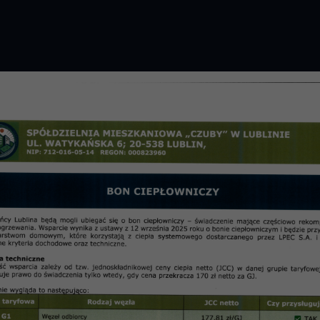
GROMADZENIE 2026 R.
PRZETARGI
OSIE
informac
07 – Realizacja remontów