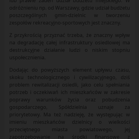
lub prawie żaden udział budżetu miejskiego. W
odróżnieniu np. od Warszawy, gdzie udział budżetu
poszczególnych gmin-dzielnic w tworzeniu
zespołów rekreacyjno-sportowych jest znaczny.
Z przykrością przyznać trzeba, że znaczny wpływ
na degradację całej infrastruktury osiedlowej ma
destrukcyjne działanie ludzi o niskim stopniu
uspołecznienia.
Dodając do powyższych element upływu czasu,
skoku technologicznego i cywilizacyjnego, dziś
problem rewitalizacji osiedli, jako celu spełniania
potrzeb i oczekiwań ich mieszkańców w zakresie
poprawy warunków życia oraz pobudzenia
gospodarczego, Spółdzielnia uznaje za
priorytetowy. Ma też nadzieję, że występując w
imieniu mieszkańców dzielnicy o wielkości
przeciętnego miasta powiatowego, jej
zapotrzebowanie na środki finansowe z