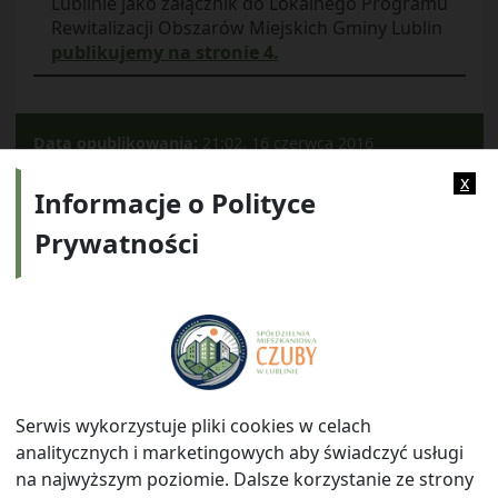
Lublinie jako załącznik do Lokalnego Programu
Rewitalizacji Obszarów Miejskich Gminy Lublin
publikujemy na stronie 4.
Data opublikowania:
21:02, 16 czerwca 2016
Kategorie:
Archiwum
x
Informacje o Polityce
Prywatności
Adres:
ul. Watykańska 6, 20-538 Lublin
Telefon:
814641700
E-mail:
info@smczuby.pl
Serwis wykorzystuje pliki cookies w celach
analitycznych i marketingowych aby świadczyć usługi
na najwyższym poziomie. Dalsze korzystanie ze strony