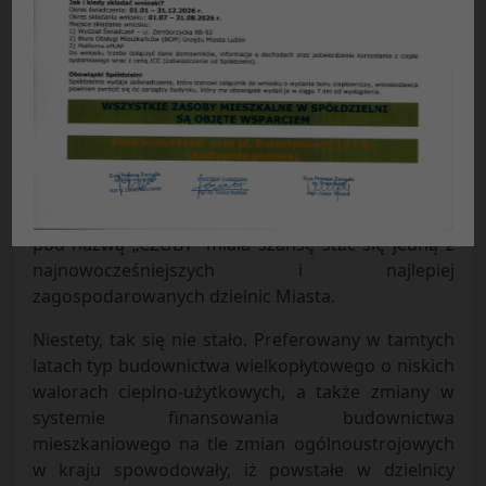
Program Rewitalizacji Dzielnicy „CZUBY”
w ramach
Lokalnego Programu Rewitalizacji
Obszarów Miejskich miasta Lublina
(projekt)
Rozpoczęta przed dwudziestu siedmiu laty
zabudowa południowo-zachodniej dzielnicy Lublina
pod nazwą „CZUBY” miała szansę stać się jedną z
najnowocześniejszych i najlepiej
zagospodarowanych dzielnic Miasta.
Niestety, tak się nie stało. Preferowany w tamtych
latach typ budownictwa wielkopłytowego o niskich
walorach cieplno-użytkowych, a także zmiany w
systemie finansowania budownictwa
mieszkaniowego na tle zmian ogólnoustrojowych
w kraju spowodowały, iż powstałe w dzielnicy