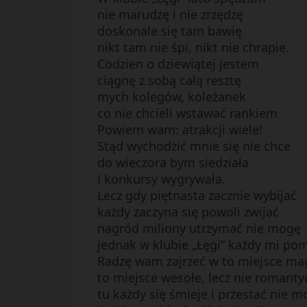
nie marudzę i nie zrzędzę
doskonale się tam bawię
nikt tam nie śpi, nikt nie chrapie.
Codzien o dziewiątej jestem
ciągnę z sobą całą resztę
mych kolegów, koleżanek
co nie chcieli wstawać rankiem
Powiem wam: atrakcji wiele!
Stąd wychodzić mnie się nie chce
do wieczora bym siedziała
i konkursy wygrywała.
Lecz gdy piętnasta zacznie wybijać
każdy zaczyna się powoli zwijać
nagród miliony utrzymać nie mogę
jednak w klubie „Łęgi” każdy mi po
Radzę wam zajrzeć w to miejsce ma
to miejsce wesołe, lecz nie romanty
tu każdy się śmieje i przestać nie m