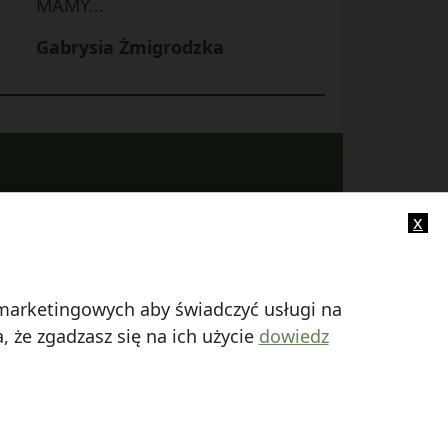
MAMY…
Gabrysia Żmigrodzka
x
-mail:
info@smczuby.pl
i marketingowych aby świadczyć usługi na
 że zgadzasz się na ich użycie
dowiedz