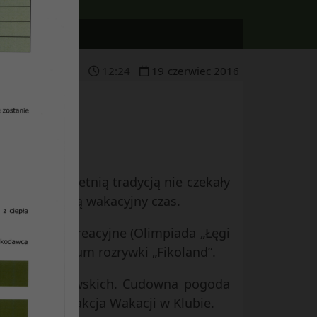
12
:
24
19
czerwiec
2016
uczone wieloletnią tradycją nie czekały
tecznie spędzą wakacyjny czas.
, sportowo-rekreacyjne (Olimpiada „Łęgi
ziliśmy centrum rozrywki „Fikoland”.
y Al. Zygmuntowskich. Cudowna pogoda
ajwiększa atrakcja Wakacji w Klubie.