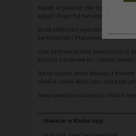
Kąpiel w jeziorze (nie było tam wcal
wyjazd długo był tematem numer jed
26.08.2004 roku wybraliśmy się na ca
Sanktuarium i Ptaszarnię w Krasnobro
Czas beztroskiej laby zakończyliśmy 
Kurtyna z Krakowa pt. „Ulotne chwile”
Był to ostatni dzień Wakacji z Klube
chwil w czasie Akcji Lato, która tak jak
Swoje wrażenia uczestnicy letnich zajęć
Wakacje w Klubie Łęgi
W klubie „Łęgi” lato spędzam