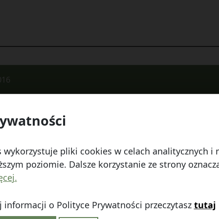
016
rywatności
 Watykańska 6, 20-538 Lublin
Telefon:
814641700
E
 wykorzystuje pliki cookies w celach analitycznych 
szym poziomie. Dalsze korzystanie ze strony oznacza,
ęcej.
 informacji o Polityce Prywatności przeczytasz
tutaj
linie
|
Polityka prywatności
|
|
Wróć na górę ↑