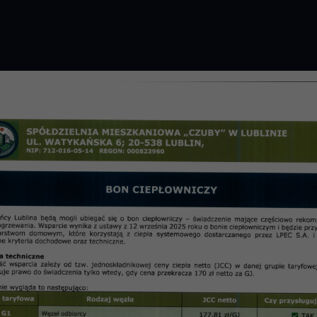
GROMADZENIE 2026 R.
PRZETARGI
OSIE
informac
 2004 -Wakacje z Klubem „Łęg