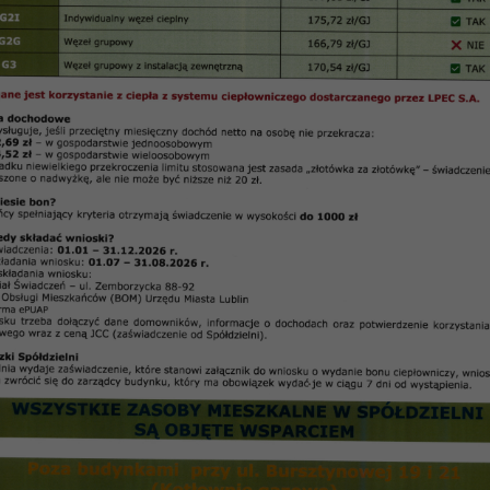
ździernik 2004 -Wakacje z Klubem „Łęgi”
Wakacje z Klubem „Łęgi”
i” rozpoczął od pierwszego dnia wakacji.
ugurowała działalność świetlica wakacyjna. Dzieci na
ały, że codziennie od 9.00 do 15.00 przyjemnie i poży
rać: zajęcia i konkursy plastyczne, zajęcia muzyczne
 5 filmów w kinie (w tym Shrek II), dwukrotnie odwied
liła kilkukrotnie wybrać się na odkryty basen prz
o pobytu nad jeziorem Firlej. Była to niewątpliwie n