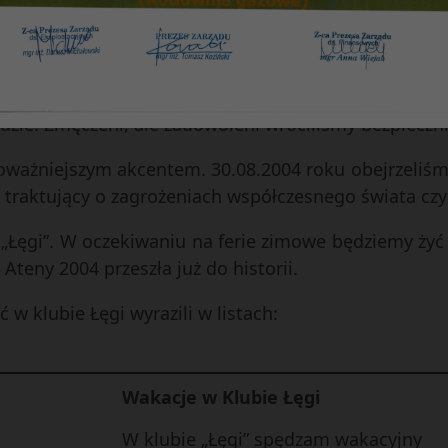
e salmonelli), rozgrywki sportowe, grilowanie i za
en w rozmowach świetlicowych.
łodzienną wycieczkę do Zamościa i Krasnobrodu. Zw
dzie. Zmęczeni, ale zadowoleni wróciliśmy bezpiecz
poważniejszym akcentem. 30.08.2004 roku obejrzeliśmy
, traktujący o zagrożeniach współczesnego świata cz
m „Łęgi”. W oczekiwaniu na ferie zimowe będziemy 
 Ateny 2004 przeszła już do historii.
 w klubie Łęgi wyrazili w listach:
Wakacje w Klubie Łęgi
W klubie „Łęgi” spędzam wakacyjny