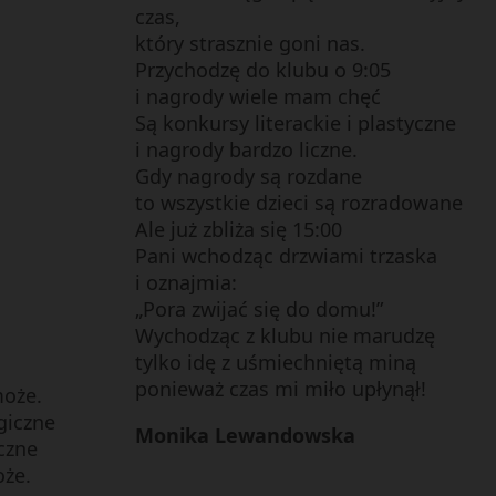
czas,
który strasznie goni nas.
Przychodzę do klubu o 9:05
i nagrody wiele mam chęć
Są konkursy literackie i plastyczne
i nagrody bardzo liczne.
Gdy nagrody są rozdane
to wszystkie dzieci są rozradowane
Ale już zbliża się 15:00
Pani wchodząc drzwiami trzaska
i oznajmia:
„Pora zwijać się do domu!”
Wychodząc z klubu nie marudzę
tylko idę z uśmiechniętą miną
ponieważ czas mi miło upłynął!
może.
giczne
Monika Lewandowska
czne
oże.