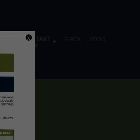
x
DLA
KONTAKT
E-BOK
RODO
je
telefony
i”