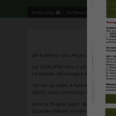
Jesteś tutaj:
Archiwum
NR. 17 – pa
Jak każdego roku Akcję Lato Klub „Łęg
Już 26.06.2004 roku o godz. 9.00 zaina
na plakaty reklamujące zajęcia, wiedzi
Tak też się stało. A było w czym wybie
2004”), quizy i konkursy. Obejrzeliśmy
Aura w drugiej części wakacji pozwo
dopisała również w trakcie trzydnioweg