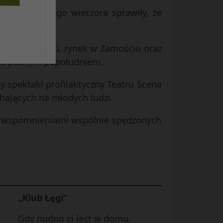
bawy do późnego wieczora sprawiły, że
iedziliśmy ZOO, rynek w Zamościu oraz
nie późnym popołudniem.
 spektakl profilaktyczny Teatru Scena
yhających na młodych ludzi.
żyć wspomnieniami wspólnie spędzonych
„Klub Łęgi”
Gdy nudno ci jest w domu,