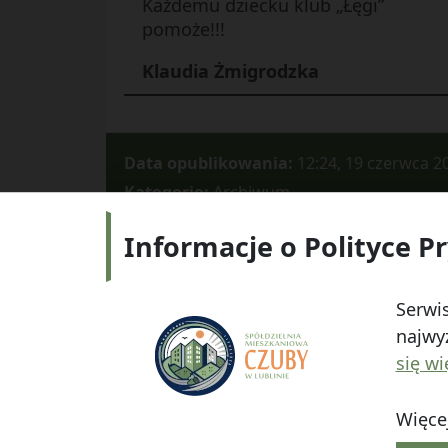
Każdemu dziecku klub „Łęgi”
pomoże!!!
Klaudia Żmigrodzka
Data opublikowania:
12:24, 19 czerwca 2
Kategorie:
Archiwum
Informacje o Polityce P
Adres:
ul.
Serwis
najwyż
się wi
Więcej
© 2026
Spółdzielnia Mieszkaniowa "Czuby" w Lub