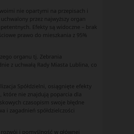
woimi nie opartymi na przepisach i
, uchwalony przez najwyższy organ
mpetentnych. Efekty są widoczne – brak
ściowe prawo do mieszkania z 95%
zego organu tj. Zebrania
dnie z uchwałą Rady Miasta Lublina, co
izacja Spółdzielni, osiągnięte efekty
, które nie znajdują poparcia dla
wiskowych czasopism swoje błędne
wa i zagadnień spółdzielczości
j rozwój i pomyślność w głównej