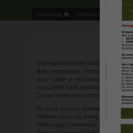
Jesteś tutaj:
Archiwum
NR. 17 – pa
Dobiega końca rok obchodów Jubileusz
Były uroczystości, odznaczenia, dypl
duży udział w obchodach jubileuszu
nauczycieli szkół zlokalizowanych w o
Zarząd Spółdzielni podziękował wręczaj
W czasie licznych spotkań z mieszkańc
obecnie cieszy się dobrą opinią wśró
realizujących inwestycje oraz organiz
wymiernej pomocy materialnej dla ub