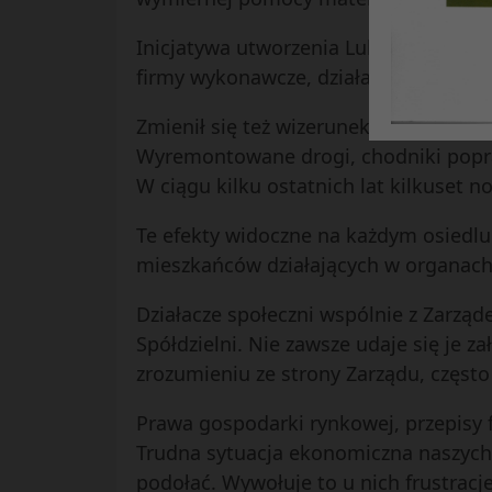
Inicjatywa utworzenia Lubelskiego Ban
firmy wykonawcze, działające na teren
Zmienił się też wizerunek naszych osi
Wyremontowane drogi, chodniki popra
W ciągu kilku ostatnich lat kilkuset
Te efekty widoczne na każdym osiedlu
mieszkańców działających w organac
Działacze społeczni wspólnie z Zarząd
Spółdzielni. Nie zawsze udaje się je 
zrozumieniu ze strony Zarządu, częs
Prawa gospodarki rynkowej, przepisy 
Trudna sytuacja ekonomiczna naszych 
podołać. Wywołuje to u nich frustracje