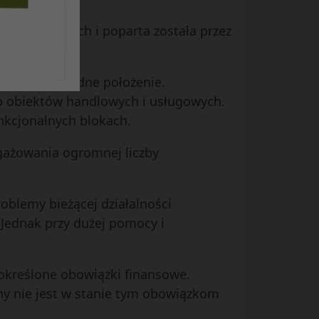
potrzebujących i poparta została przez
eślają ich ładne położenie.
o obiektów handlowych i usługowych.
nkcjonalnych blokach.
ngażowania ogromnej liczby
oblemy bieżącej działalności
 Jednak przy dużej pomocy i
 określone obowiązki finansowe.
ny nie jest w stanie tym obowiązkom