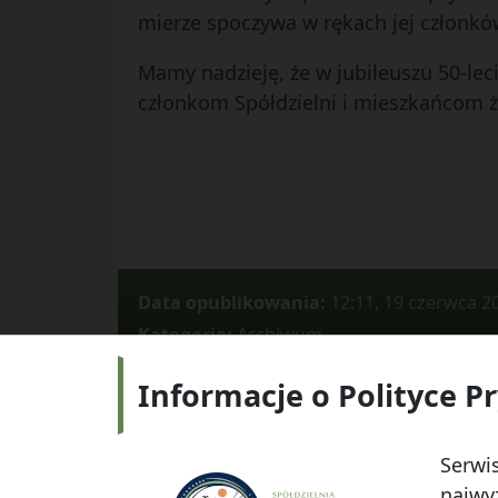
mierze spoczywa w rękach jej członkó
Mamy nadzieję, że w jubileuszu 50-lec
członkom Spółdzielni i mieszkańcom ż
Data opublikowania:
12:11, 19 czerwca 2
Kategorie:
Archiwum
Informacje o Polityce P
Adres:
ul.
Serwis
najwyż