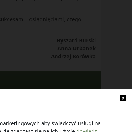
sukcesami i osiągnięciami, czego
Ryszard Burski
Anna Urbanek
Andrzej Borówka
x
-mail:
info@smczuby.pl
i marketingowych aby świadczyć usługi na
 że zgadzasz się na ich użycie
dowiedz