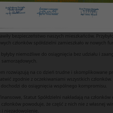
ku Żywności również poprawiła sytuację najbardziej 
ie miasta Lublina.
edli. Odremontowane bloki w pięknych kolorach podkr
wiły bezpieczeństwo naszych mieszkańców. Przybył
 nowych członków spółdzielni zamieszkało w nowych fu
 byłyby niemożliwe do osiągnięcia bez udziału i zaa
h samorządowych.
em rozwiązują na co dzień trudne i skomplikowane pr
załatwić zgodnie z oczekiwaniami wszystkich członków.
to dochodzi do osiągnięcia wspólnego kompromisu.
finansowe, Statut Spółdzielni nakładają na członków
członków powoduje, że część z nich nie z własnej wi
 i niezadowolenie.