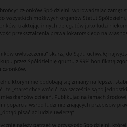
obrońcy” członków Spółdzielni, wprowadzając zamęt s
 do wszystkich możliwych organów Statut Spółdzielni
złonków, traktując innych delegatów jako ludzi nieko
wość przekształcenia prawa lokatorskiego na własno
ników uwłaszczenia” skarżą do Sądu uchwałę najwyżs
kupu przez Spółdzielnię gruntu z 99% bonifikatą zgo
 członków.
elni, którym nie podobają się zmiany na lepsze, stabil
 że „stare” chce wrócić. Na szczęście są to jednostki
jej mieszkańców działań. Publikując na łamach środo
cji i poparcia wśród ludzi nie znających przepisów pra
„dotąd pisać aż ludzie uwierzą”.
nie należy patrzeć w przyszłość Spółdzielni, które