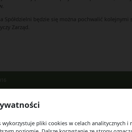
w.
ia Spółdzielni będzie się można pochwalić kolejnymi 
yczy Zarząd.
016
rywatności
 Watykańska 6, 20-538 Lublin
Telefon:
814641700
E
 wykorzystuje pliki cookies w celach analitycznych 
szym poziomie. Dalsze korzystanie ze strony oznacza,