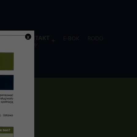
x
DLA
KONTAKT
E-BOK
RODO
je
telefony
szu