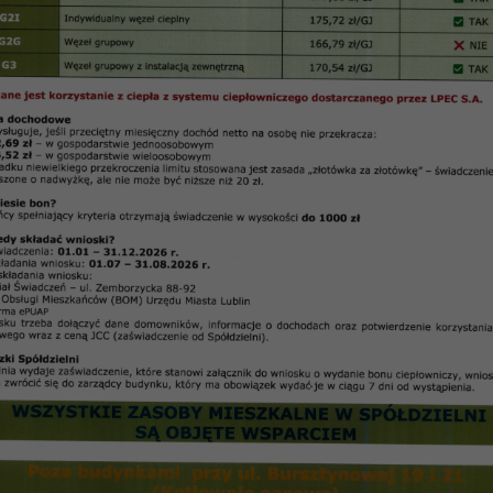
ździernik 2004 -Do następnego jubileuszu
DO NASTĘPNEGO JUBILEUSZU
u 25-lecia SM „Czuby”.
omy, festyny, spotkania z pracownikami i mieszkańcam
 dzieci i młodzieży zamieszkałych w naszej dzieln
siedlach mieszkaniowych Spółdzielni.
ąc im listy gratulacyjne.
ami dokonano oceny 25- letniej działalności Spółdzi
d władz wojewódzkich, miejskich, banków, współprac
acji społecznych. Kontakty z tymi ostatnimi zaowoco
oższych mieszkańców naszych osiedli.