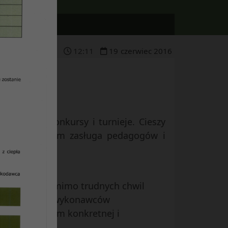
12
:
11
19
czerwiec
2016
i, liczne konkursy i turnieje. Cieszy
icy. Duża w tym zasługa pedagogów i
elni, która pomimo trudnych chwil
ujących z nią wykonawców
wały uzyskaniem konkretnej i