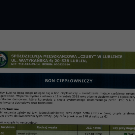
GROMADZENIE 2026 R.
PRZETARGI
OSIE
informac
 2004 -Do następnego jubileu