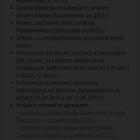
działalności w 2015 r.
Opinia biegłego rewidenta w sprawie
sprawozdania finansowego za 2015 r.
Bilans, rachunek strat i zysków
(Sprawozdanie finansowe za 2015 r.)
Statut – z uwzględnieniem proponowanych
zmian
Informacja na temat: lustracji ustawowej w
SM „Czuby” w Lublinie obejmującej
działalność Spółdzielni w okresie od 1.01.2012
r. do 31.12.2014 r.
Informacja o realizacji wniosków
zgłoszonych na Walnym Zgromadzeniu w
dniach 13.05.2015 r. do 17.06.2015 r.
Projekty uchwał w sprawach:
–
przyjęcia i zatwierdzenia sprawozdania Rady
Nadzorczej z działalności w 2015 r.
–
przyjęcia i zatwierdzenia sprawozdania
Zarządu Spółdzielni z działalności w 2015 r.