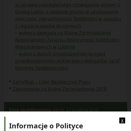
w sprawie nieodpłatnego rozwiązania umowy z
Gminą Lublin o oddanie gruntu w użytkowanie
wieczyste, nieruchomości Spółdzielni w związku
z regulacją pasów drogowych
–
wyboru delegata na Walne Zgromadzenie
Regionalnego Związku Rewizyjnego Spółdzielni
Mieszkaniowych w Lublinie
–
wyboru dwóch przedstawicieli na zjazd
przedkongresowy wybierający delegatów na VI
Kongres Spółdzielczości
*
Certyfikat – Lider Bezpiecznej Pracy
*
Zaproszenie na Walne Zgromadzenie 2016
Data opublikowania:
08:53, 23 grudnia 2016
Kategorie:
Archiwum
x
Informacje o Polityce