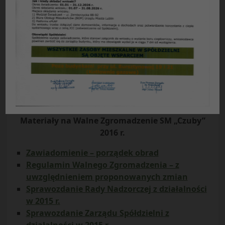
*
Szanowni Mieszkańcy
*
Informacja w sprawie walnego zgromadzenia
dotycząca członków posiadających więcej niż jedno
prawo do lokalu
*
Budżet Obywatelski 2017. Znamy nowe zasady
Harmonogram zebrań części Walnego
Zgromadzenia – 27.04.2016 r. – 31.05.2016 r.
Materiały na Walne Zgromadzenie SM „Czuby”
2016 r.
Zawiadomienie – porządek obrad
Regulamin Walnego Zgromadzenia – z
uwzględnieniem proponowanych zmian
Sprawozdanie Rady Nadzorczej z działalności
w 2015 r.
Sprawozdanie Zarządu Spółdzielni z