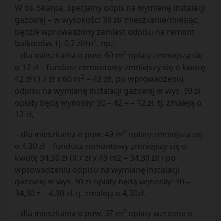
W os. Skarpa, specjalny odpis na wymianę instalacji
gazowej – w wysokości 30 zł/ mieszkanie/miesiąc,
będzie wprowadzony zamiast odpisu na remont
2
balkonów, tj. 0,7 zł/m
, np.:
2
– dla mieszkania o pow. 60 m
opłaty zmniejszą się
o 12 zł – fundusz remontowy zmniejszy się o kwotę
2
42 zł (0,7 zł x 60 m
= 42 zł), po wprowadzeniu
odpisu na wymianę instalacji gazowej w wys. 30 zł
opłaty będą wynosiły: 30 – 42 = – 12 zł, tj. zmaleją o
12 zł,
2
– dla mieszkania o pow. 49 m
opłaty zmniejszą się
o 4,30 zł – fundusz remontowy zmniejszy się o
kwotę 34,30 zł (0,7 zł x 49 m2 = 34,30 zł) i po
wprowadzeniu odpisu na wymianę instalacji
gazowej w wys. 30 zł opłaty będą wynosiły: 30 –
34,30 = – 4,30 zł, tj. zmaleją o 4,30zł.
2
– dla mieszkania o pow. 37 m
opłaty wzrosną o