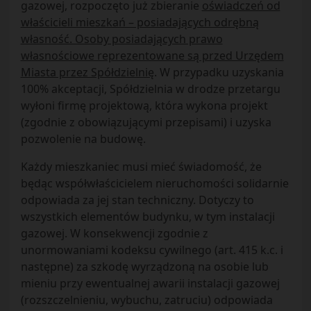
gazowej, rozpoczęto już zbieranie
oświadczeń od
właścicieli mieszkań – posiadających odrębną
własność. Osoby posiadających prawo
własnościowe reprezentowane są przed Urzędem
Miasta przez Spółdzielnię
. W przypadku uzyskania
100% akceptacji, Spółdzielnia w drodze przetargu
wyłoni firmę projektową, która wykona projekt
(zgodnie z obowiązującymi przepisami) i uzyska
pozwolenie na budowę.
Każdy mieszkaniec musi mieć świadomość, że
będąc współwłaścicielem nieruchomości solidarnie
odpowiada za jej stan techniczny. Dotyczy to
wszystkich elementów budynku, w tym instalacji
gazowej. W konsekwencji zgodnie z
unormowaniami kodeksu cywilnego (art. 415 k.c. i
następne) za szkodę wyrządzoną na osobie lub
mieniu przy ewentualnej awarii instalacji gazowej
(rozszczelnieniu, wybuchu, zatruciu) odpowiada