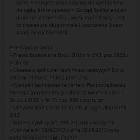
Spółdzielnia jest zobowiązana do wystąpienia
do sądu, który upoważni Zarząd Spółdzielni do
dokonania czynności – wymiany instalacji. Jest
to procedura długotrwała i kosztowna (koszt
danej nieruchomości).
Podstawa prawna:
– Prawo budowlane Dz.U. 2010r, nr 243, poz.1623 z
późn.zm
– Ustawa o spółdzielniach mieszkaniowych Dz.U.
2003 nr 119 poz. 1116 z póżn. zm.
– Warunki techniczne zawarte w Rozporządzeniu
Ministra Infrastruktury z dnia 12 kwietnia 2002 r.
Dz. U. z 2002 r. Nr 75 poz. 690 z późn. zm.
– Uchwała NSA z dnia 13.11.2012r sygn. akt II OPS
2/12
– Kodeks cywilny art. 199, art. 415 i następne
– Uchwała Nr 53/6/2012 z dnia 26.06.2012 roku
Rady Nadzorczej SM „Czuby”