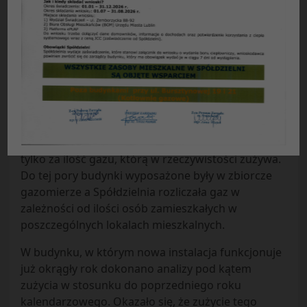
STAN TECHNICZNY INSTALACJI GAZOWEJ TO
NASZA WSPÓLNA ODPOWIEDZIALNOŚĆ
WYMIANA INSTALACJI GAZOWEJ W OS. ŁĘGI
Na terenie osiedla,,ŁĘGI” w ubiegłym roku
wymieniono instalację gazową w kolejnych trzech
budynkach. W sumie nową instalacją gaz płynie w
292 mieszkaniach. W budynkach tych każde
mieszkanie ma swój licznik gazowy i ponosi koszty
tylko za ilość gazu, którą w rzeczywistości zużywa.
Do tej pory budynki wyposażone były w zbiorcze
gazomierze a Spółdzielnia rozliczała gaz w
zależności od ilości osób zamieszkałych w
poszczególnych lokalach mieszkalnych.
W budynku, w którym nowa instalacja funkcjonuje
już okrągły rok dokonano analizy pod kątem
zużycia w stosunku do poprzedniego roku
kalendarzowego. Okazało się, że zużycie tego