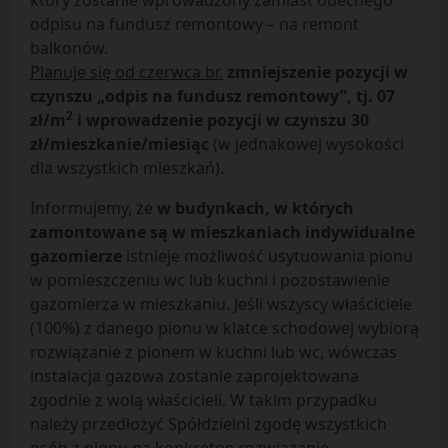
który zostanie wprowadzony zamiast obecnego
odpisu na fundusz remontowy – na remont
balkonów.
Planuje się od czerwca br.
zmniejszenie pozycji w
czynszu „odpis na fundusz remontowy”, tj. 07
2
zł/m
i wprowadzenie pozycji w czynszu 30
zł/mieszkanie/miesiąc
(w jednakowej wysokości
dla wszystkich mieszkań).
Informujemy, że
w budynkach, w których
zamontowane są w mieszkaniach indywidualne
gazomierze
istnieje możliwość usytuowania pionu
w pomieszczeniu wc lub kuchni i pozostawienie
gazomierza w mieszkaniu. Jeśli wszyscy właściciele
(100%) z danego pionu w klatce schodowej wybiorą
rozwiązanie z pionem w kuchni lub wc, wówczas
instalacja gazowa zostanie zaprojektowana
zgodnie z wolą właścicieli. W takim przypadku
należy przedłożyć Spółdzielni zgodę wszystkich