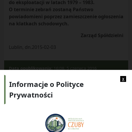
do eksploatacji w latach 1979 – 1983.
O terminie zebrań zostaną Państwo
powiadomieni poprzez zamieszczenie ogłoszenia
na klatkach schodowych.
Zarząd Spółdzielni
Lublin, dn.2015-02-03
Data opublikowania:
16:08, 5 czerwca 2016
Kategorie:
Archiwum
x
Informacje o Polityce
Prywatności
Adres:
ul. Watykańska 6, 20-538 Lublin