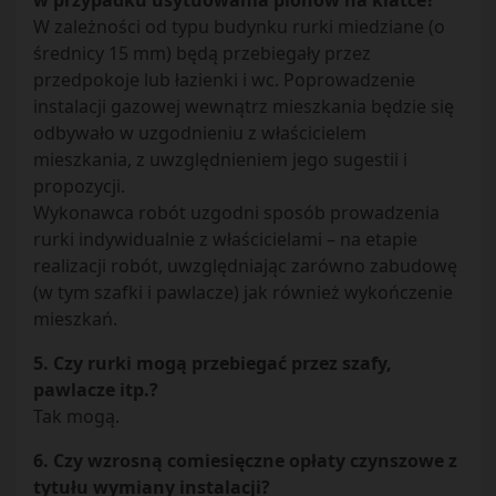
w przypadku usytuowania pionów na klatce?
W zależności od typu budynku rurki miedziane (o
średnicy 15 mm) będą przebiegały przez
przedpokoje lub łazienki i wc. Poprowadzenie
instalacji gazowej wewnątrz mieszkania będzie się
odbywało w uzgodnieniu z właścicielem
mieszkania, z uwzględnieniem jego sugestii i
propozycji.
Wykonawca robót uzgodni sposób prowadzenia
rurki indywidualnie z właścicielami – na etapie
realizacji robót, uwzględniając zarówno zabudowę
(w tym szafki i pawlacze) jak również wykończenie
mieszkań.
5. Czy rurki mogą przebiegać przez szafy,
pawlacze itp.?
Tak mogą.
6. Czy wzrosną comiesięczne opłaty czynszowe z
tytułu wymiany instalacji?