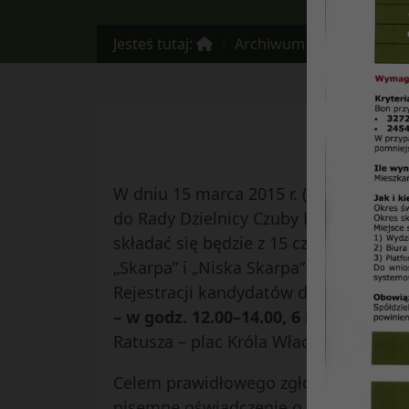
Jesteś tutaj:
Archiwum
Informator n
W dniu 15 marca 2015 r. (niedziela) o
do Rady Dzielnicy Czuby Północne. Ra
składać się będzie z 15 członków, zaś 
„Skarpa” i „Niska Skarpa” – z 21 człon
Rejestracji kandydatów do Rady Dzieln
– w godz. 12.00–14.00, 6 lutego, 9–12 
Ratusza – plac Króla Władysława Łokiet
Celem prawidłowego zgłoszenia kandyd
pisemne oświadczenie o wyrażeniu zg