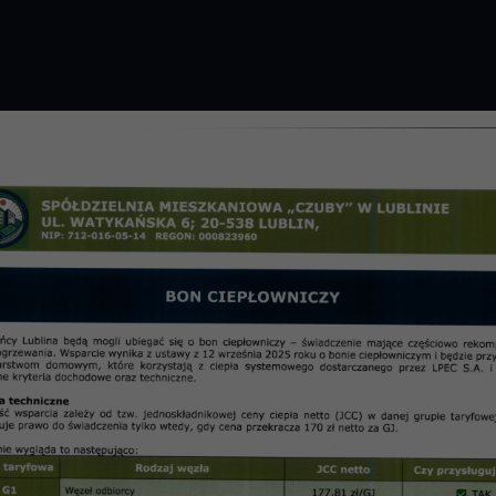
GROMADZENIE 2026 R.
PRZETARGI
OSIE
informac
2015 r. – Artykuł nr 03