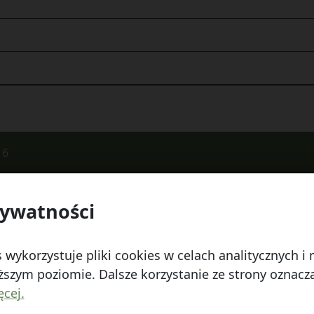
16
rywatności
 Watykańska 6, 20-538 Lublin
Telefon:
814641700
E
 wykorzystuje pliki cookies w celach analitycznych 
szym poziomie. Dalsze korzystanie ze strony oznacza,
ęcej.