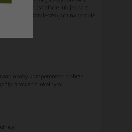
je kandydat osobiście lub jedna z
 osoba stale zamieszkująca na terenie
ybrano osoby kompetentne, dobrze
współpracować z lokalnymi
elnicy;