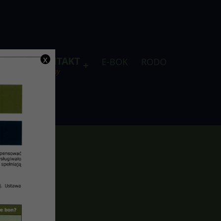
x
DLA
KONTAKT
E-BOK
RODO
je
telefony