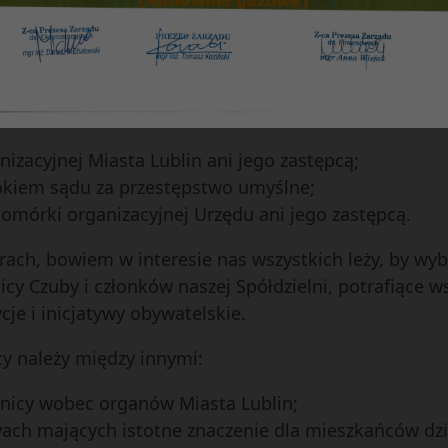
t ubiega się o mandat. Zgłoszenia kandydata dokonu
h kandydata. Kandydatem do Rady Dzielnicy może być
 lat;
nizacyjnej Miasta Lublin ani jego zastępcą;
kiem sądu za przestępstwo umyślne;
komórki organizacyjnej Urzędu ani jego zastępcą.
orach, bowiem w interesie nas wszystkich leży, by w
cy Czuby i członków naszej Spółdzielni, potrafiące 
e i inicjatywy obywatelskie.
cy należy między innymi:
lnicy wobec organów Miasta Lublin;
ch mających istotne znaczenie dla mieszkańców dzi