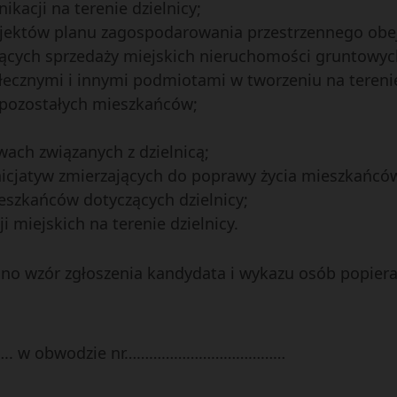
acji na terenie dzielnicy;
jektów planu zagospodarowania przestrzennego obejm
ących sprzedaży miejskich nieruchomości gruntowych 
łecznymi i innymi podmiotami w tworzeniu na terenie 
i pozostałych mieszkańców;
ach związanych z dzielnicą;
icjatyw zmierzających do poprawy życia mieszkańców
szkańców dotyczących dzielnicy;
 miejskich na terenie dzielnicy.
no wzór zgłoszenia kandydata i wykazu osób popier
….. w obwodzie nr…………………………………