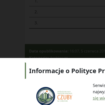
1.
2.
3.
Data opublikowania:
16:07, 5 czerwca 20
Kategorie:
Archiwum
Informacje o Polityce P
Adres:
ul.
Serwis
najwyż
się wi