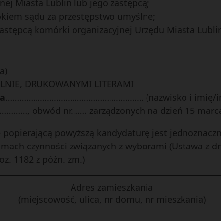
nej Miasta Lublin lub jego zastępcą;
iem sądu za przestępstwo umyślne;
astępcą komórki organizacyjnej Urzędu Miasta Lubli
a)
ELNIE, DRUKOWANYMI LITERAMI
ta
…………………………………………………… (nazwisko i imię/im
………, obwód nr……. zarządzonych na dzień 15 marca 
popierającą powyższą kandydaturę jest jednoznaczn
ach czynności związanych z wyborami (Ustawa z dnia
oz. 1182 z późn. zm.)
Adres zamieszkania
(miejscowość, ulica, nr domu, nr mieszkania)