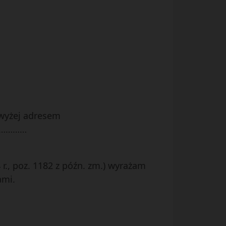
owyżej adresem
………………
 r., poz. 1182 z późn. zm.) wyrażam
ami.