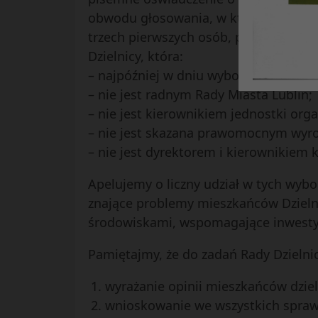
obwodu głosowania, w którym kandyda
trzech pierwszych osób, popierającyc
Dzielnicy, która:
– najpóźniej w dniu wyborów kończy 18
– nie jest radnym Rady Miasta Lublin;
– nie jest kierownikiem jednostki orga
– nie jest skazana prawomocnym wyro
– nie jest dyrektorem i kierownikiem 
Apelujemy o liczny udział w tych wyb
znające problemy mieszkańców Dzielni
środowiskami, wspomagające inwestycj
Pamiętajmy, że do zadań Rady Dzielni
wyrażanie opinii mieszkańców dzie
wnioskowanie we wszystkich sprawa