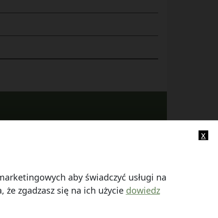
x
-mail:
info@smczuby.pl
i marketingowych aby świadczyć usługi na
 że zgadzasz się na ich użycie
dowiedz