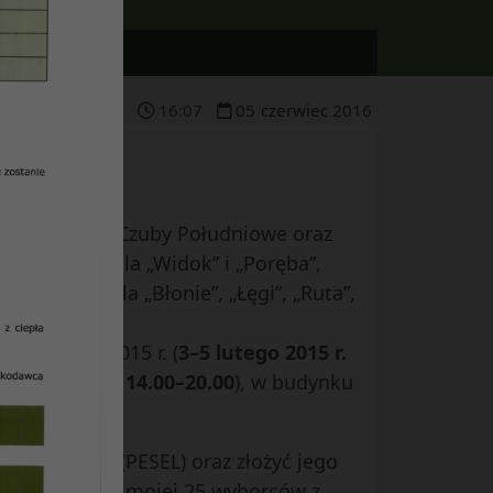
16
:
07
05
czerwiec
2016
ady Dzielnicy Czuby Południowe oraz
kańców osiedla „Widok” i „Poręba”,
ńców osiedla „Błonie”, „Łęgi”, „Ruta”,
13 lutego 2015 r. (
3–5 lutego 2015 r.
5 r. – w godz. 14.00–20.00
), w budynku
widencyjny (PESEL) oraz złożyć jego
 przez co najmniej 25 wyborców z