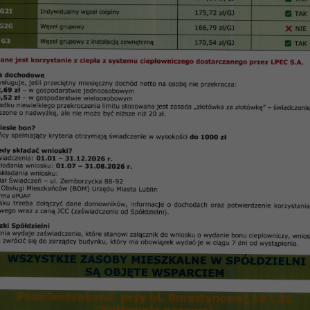
r 54 luty 2015 r. – Artykuł nr 03
WYBORY DO RAD DZIELNIC
dbędą się wybory do Rad Dzielnic Lublina, w tym do R
da Dzielnicy Czuby Południowe, reprezentująca miesz
Rada Dzielnicy Czuby Północne, reprezentująca mieszka
ków.
icy dokonuje Miejska Komisja Wyborcza w terminie 3–
lutego 2015 r. – w godz. 14.00 – 18.00, 13 lutego 201
ka 1 (pokój nr 3).
ata należy podać jego nazwisko, imię, wiek, numer e
ody na kandydowanie. Zgłoszenie musi być podpisane