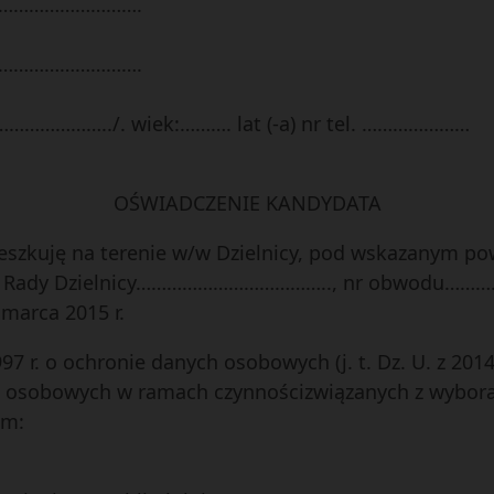
……………………….
……………………….
……………../. wiek:………. lat (-a) nr tel. …………………
OŚWIADCZENIE KANDYDATA
eszkuję na terenie w/w Dzielnicy, pod wskazanym p
 do Rady Dzielnicy……………………………….., nr obwodu…
marca 2015 r.
97 r. o ochronie danych osobowych (j. t. Dz. U. z 2014
h osobowych w ramach czynnościzwiązanych z wybor
em: