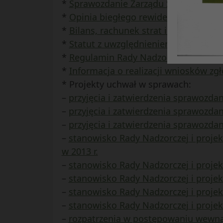
*
Sprawozdanie Zarządu Spółdzielni z d
*
Opinia biegłego rewidenta w sprawi
*
Bilans, rachunek strat i zysków (Spr
*
Statut z uwzględnieniem proponow
*
Regulamin Rady Nadzorczej z uwzg
*
Informacja o realizacji wniosków zg
* Projekty uchwał w sprawach:
–
przyjęcia i zatwierdzenia sprawozdan
–
przyjęcia i zatwierdzenia sprawozdani
–
przyjęcia i zatwierdzenia sprawozdan
–
stanowisko Rady Nadzorczej i proje
w 2013 r.
–
stanowisko Rady Nadzorczej i projek
–
stanowisko Rady Nadzorczej i projek
–
stanowisko Rady Nadzorczej i proje
–
stanowisko Rady Nadzorczej i proje
–
rozpatrzenia w postępowaniu wewną