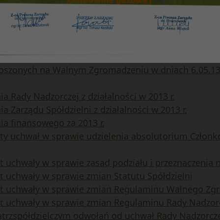
ziałalności w 2013 r.
e sprawozdania finansowego za 2013 r.
awozdanie finansowe za 2013 r.)
anych zmian
lędnieniem proponowanych zmian
łoszonych na Walnym Zgromadzeniu w dniach 6.05.13 r.
ia Rady Nadzorczej z działalności w 2013 r.
a Zarządu Spółdzielni z działalności w 2013 r.
ia finansowego za 2013 r.
kty uchwał w sprawie udzielenia absolutorium Członk
t uchwały w sprawie zasad podziału i przeznaczenia 
t uchwały w sprawie zmian Statutu Spółdzielni
kt uchwały w sprawie zmian Regulaminu Walnego Zgr
kt uchwały w sprawie zmian Regulaminu Rady Nadzorc
trzspółdzielczym odwołań od uchwał Rady Nadzorcz