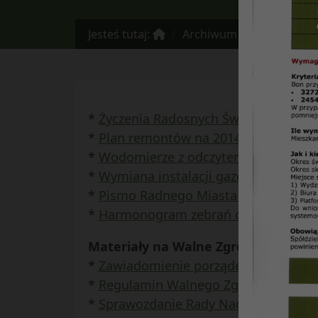
Jesteś tutaj:
Archiwum
Informator n
*
Życzenia Radosnych Świąt
*
Plan remontów na 2014 r. zatwierdz
*
Wodomierze z odczytem radiowym w
*
Wymiana instalacji gazowej w zasob
*
Pismo Radnego Miasta Lublin Zbign
*
Harmonogram zebrań części Walne
Materiały na Walne Zgromadzenie S
*
Zawiadomienie porządek obrad
*
Regulamin Walnego Zgromadzenia 
*
Sprawozdanie Rady Nadzorczej z dzia