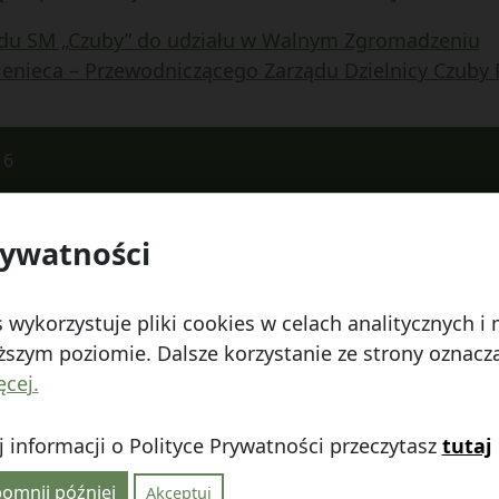
ządu SM „Czuby” do udziału w Walnym Zgromadzeniu
ienieca – Przewodniczącego Zarządu Dzielnicy Czuby
16
rywatności
 Watykańska 6, 20-538 Lublin
Telefon:
814641700
E
 wykorzystuje pliki cookies w celach analitycznych 
szym poziomie. Dalsze korzystanie ze strony oznacza,
ęcej.
 informacji o Polityce Prywatności przeczytasz
tutaj
linie
|
Polityka prywatności
|
|
Wróć na górę ↑
omnij później
Akceptuj