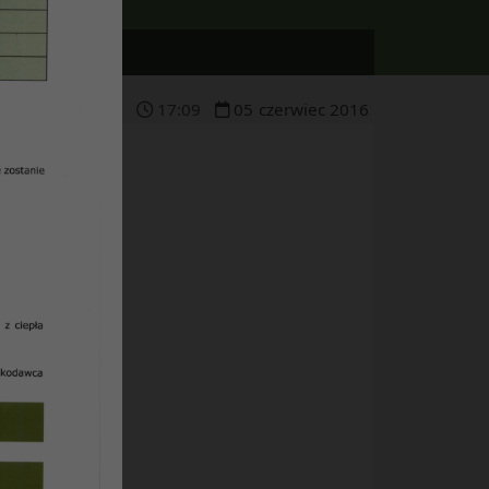
17
:
09
05
czerwiec
2016