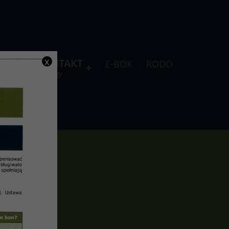
x
DLA
KONTAKT
E-BOK
RODO
je
telefony