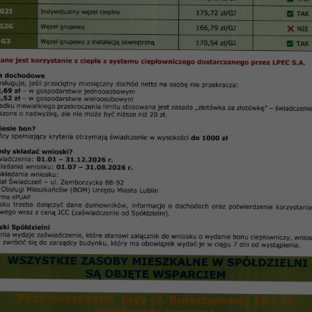
r. 50 – kwiecień 2014 r.
ony przez RPNO
 zasobach SM „Czuby”
ach SM „Czuby”
iewa Ławniczaka i odpowiedź Zarządu SM Czuby
go Zgromadzenia
M „Czuby”:
z uwzględnieniem proponowanych zmian
łalności w 2013 r.