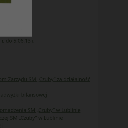
 do 5.06.13 r.
om Zarządu SM „Czuby” za działalność
nadwyżki bilansowej
omadzenia SM „Czuby” w Lublinie
zej SM „Czuby” w Lublinie
ej