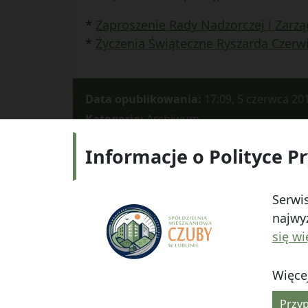
*
Zaproszenie Rady Nadzorczej i Zar
*
Życzenia Świąteczne Ryszarda Czerw
Data opublikowania:
17:09, 5 czerwca 20
Kategorie:
Archiwum
Informacje o Polityce P
Adres:
ul.
Serwis
najwyż
się wi
Więcej
© 2026
Spółdzielnia Mieszkaniowa "Czuby" w Lub
Przyp