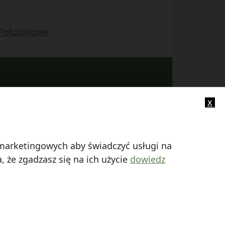
 Południowe
x
-mail:
info@smczuby.pl
i marketingowych aby świadczyć usługi na
 że zgadzasz się na ich użycie
dowiedz