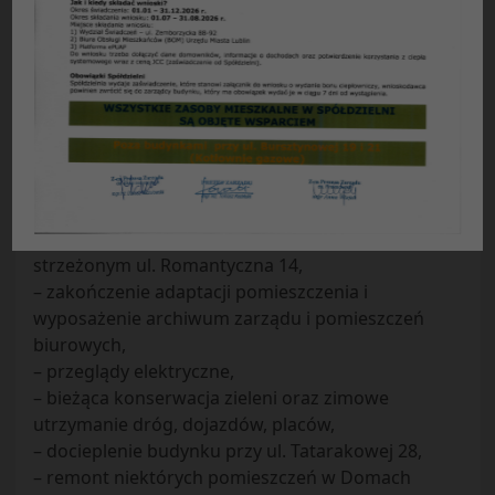
Konserwacja i remonty w roku 2012 mienia
Spółdzielni
W ramach konserwacji i remontów mienia
Spółdzielni w roku 2012 wykonano niżej
wymienione prace:
– remonty nawierzchni dróg, chodników, placów i
parkingów oraz ich oznakowanie we wszystkich
osiedlach,
– remont instalacji kanalizacyjnej na parkingu
strzeżonym ul. Romantyczna 14,
– zakończenie adaptacji pomieszczenia i
wyposażenie archiwum zarządu i pomieszczeń
biurowych,
– przeglądy elektryczne,
– bieżąca konserwacja zieleni oraz zimowe
utrzymanie dróg, dojazdów, placów,
– docieplenie budynku przy ul. Tatarakowej 28,
– remont niektórych pomieszczeń w Domach