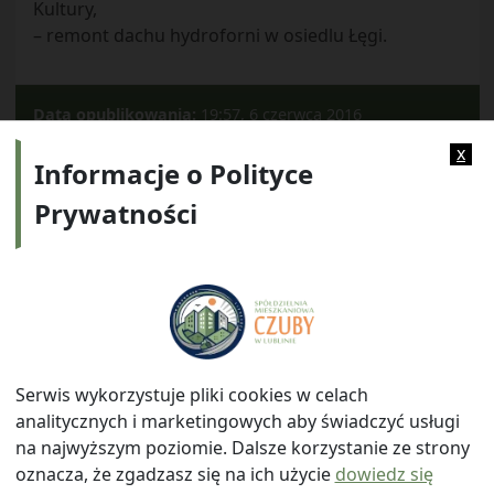
Kultury,
– remont dachu hydroforni w osiedlu Łęgi.
Data opublikowania:
19:57, 6 czerwca 2016
Kategorie:
Archiwum
x
Informacje o Polityce
Prywatności
Adres:
ul. Watykańska 6, 20-538 Lublin
Telefon:
814641700
E-mail:
info@smczuby.pl
Serwis wykorzystuje pliki cookies w celach
analitycznych i marketingowych aby świadczyć usługi
na najwyższym poziomie. Dalsze korzystanie ze strony
oznacza, że zgadzasz się na ich użycie
dowiedz się