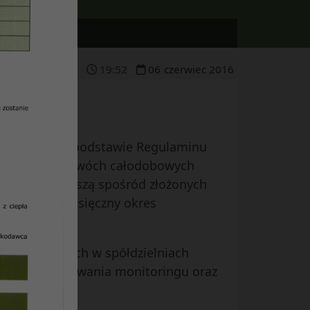
19
:
52
06
czerwiec
2016
zeprowadził na podstawie Regulaminu
na dzierżawę dwóch całodobowych
ajkorzystniejszą spośród złożonych
żawę, trzymiesięczny okres
stojowe.
ów strzeżonych w spółdzielniach
gów, zainstalowania monitoringu oraz