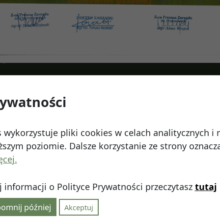
z Firmę SADIDA nastąpi 01 stycznia 2013 r. z zachow
16
rywatności
 Watykańska 6, 20-538 Lublin
Telefon:
814641700
E
 wykorzystuje pliki cookies w celach analitycznych 
szym poziomie. Dalsze korzystanie ze strony oznacza,
ęcej.
 informacji o Polityce Prywatności przeczytasz
tutaj
linie
|
Polityka prywatności
|
|
Wróć na górę ↑
omnij później
Akceptuj