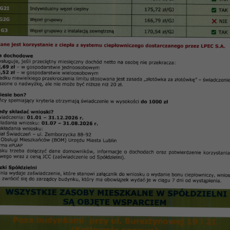
NR 46 (grudzień 2012 r.) Artykuł 4
la Skarpa
ę Rady Nadzorczej SM „Czuby” z dnia 18.09.2012 r., pr
rżawy terenu obowiązującym w SM „Czuby” przetarg 
dotychczas prowadzonych przez SM Czuby. Wybrano n
rent zaproponował najwyższą stawkę czynszu za dzier
ez 12 miesięcy dotychczasowej stawki za miejsce po
ADIDA posiada doświadczenie w prowadzeniu parking
ju, zobowiązała się również do ubezpieczenia parkin
sowych warunkach obowiązujących w SM Czuby.