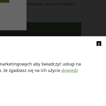
aniem dotychczasowej ceny za miejsce
x
-mail:
info@smczuby.pl
i marketingowych aby świadczyć usługi na
 że zgadzasz się na ich użycie
dowiedz