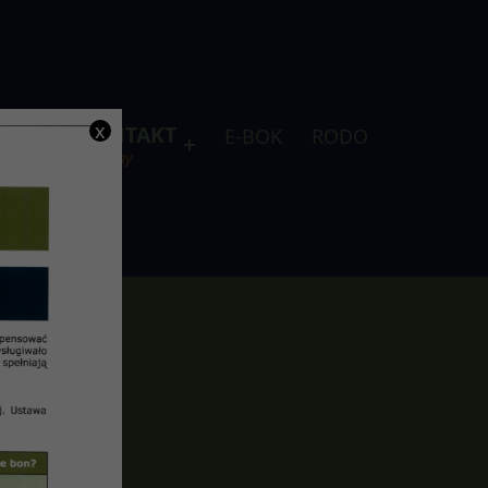
x
DLA
KONTAKT
E-BOK
RODO
je
telefony