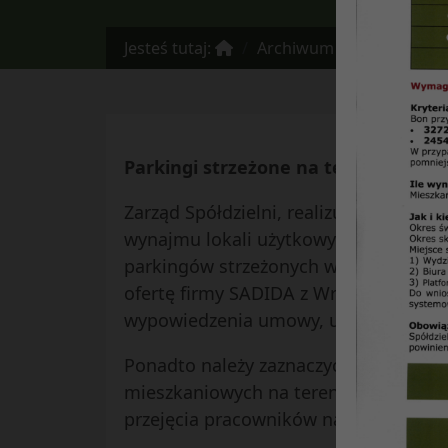
Jesteś tutaj:
Archiwum
INFORMATOR 
Parkingi strzeżone na terenie osied
Zarząd Spółdzielni, realizując decyzj
wynajmu lokali użytkowych oraz dzie
parkingów strzeżonych w os. Skarpa, 
ofertę firmy SADIDA z Wrocławia. Ofe
wypowiedzenia umowy, utrzymanie prz
Ponadto należy zaznaczyć, że firma S
mieszkaniowych na terenie całego kra
przejęcia pracowników na dotychcza