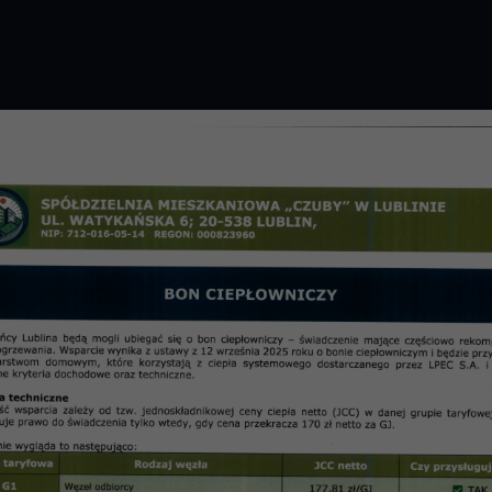
GROMADZENIE 2026 R.
PRZETARGI
OSIE
informac
rudzień 2012 r.) Artykuł 4