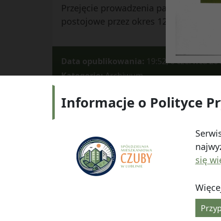
Przejęcie prowadzenia parkingów prze
postojowe przez okres 12 miesięcy.
Data opublikowania:
19:52, 6 czerwca 20
Kategorie:
Archiwum
Informacje o Polityce P
Adres:
ul.
Serwis
najwyż
się wi
Więcej
© 2026
Spółdzielnia Mieszkaniowa "Czuby" w Lub
Przyp