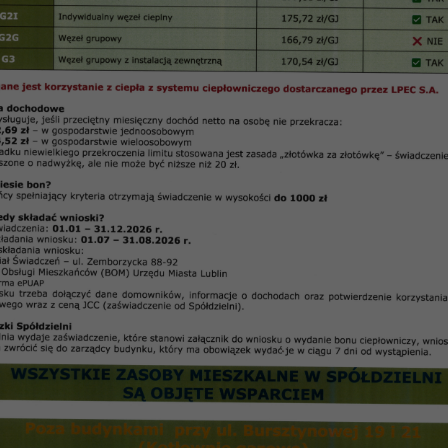
r. 42 – grudzień 2010 r.
Radnych RM LUBLIN
SM „Czuby”. Uchwalenie zmian Statutu
odzona Kryształową Cegłą
prac związanych z realizacją inwestycji
„Czuby”
y