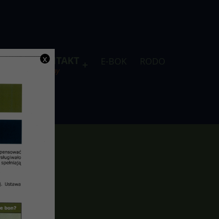
x
DLA
KONTAKT
E-BOK
RODO
je
telefony