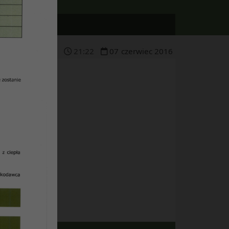
21
:
22
07
czerwiec
2016