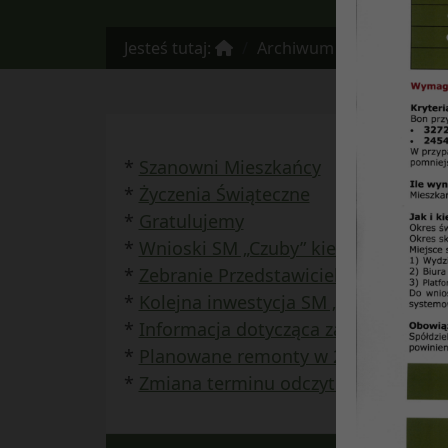
Jesteś tutaj:
Archiwum
Informator n
*
Szanowni Mieszkańcy
*
Życzenia Świąteczne
*
Gratulujemy
*
Wnioski SM „Czuby” kierowane do 
*
Zebranie Przedstawicieli Członków 
*
Kolejna inwestycja SM „Czuby” nagr
*
Informacja dotycząca zaawansowania 
*
Planowane remonty w 2011 r. w SM 
*
Zmiana terminu odczytu wodomierz