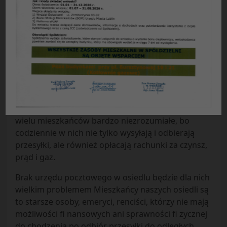
Ldz. PN/1725/2011
Poczta PolskaS.A.
Zarząd Spółdzielni Mieszkaniowej „Czuby” w
Lublinie protestuje przeciwko planom zamknięcia
urzędów pocztowych w osiedlu Skarpa przy ulicach
Radości i osiedlu Poręba przy ulicy Bursztynowej.
Plany likwidacji tych urzędów pocztowych są dla
wielu mieszkańców bardzo niezrozumiałe, bo
codziennie w nich nie tylko wysyłają i odbierają
przesyłki, ale również opłacają rachunki za czynsz,
prąd i gaz.
Brak urzędu pocztowego w osiedlu będzie dla nich
wielkim problemem Mieszkańcy naszych osiedli są
to starsze osoby, emeryci, renciści, którzy nie mają
możliwości fi nansowych ani sprawności fi zycznej
do chodzenia po odbiór przesyłki do odległych