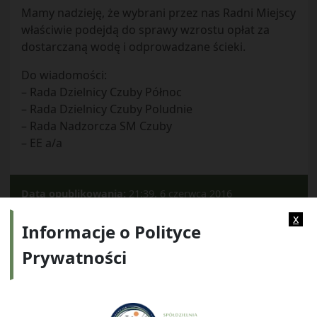
Mamy nadzieję, że wybrani przez nas Radni Miejscy
właściwie podejdą do sprawy wzrostu opłat za
dostarczaną wodę i odprowadzane ścieki.
Do wiadomości:
– Rada Dzielnicy Czuby Północ
– Rada Dzielnicy Czuby Poludnie
– Rada Nadzorcza SM Czuby
– EE a/a
Data opublikowania:
21:39, 6 czerwca 2016
Kategorie:
Archiwum
x
Informacje o Polityce
Prywatności