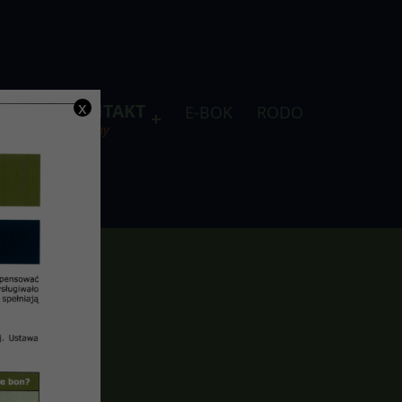
x
DLA
KONTAKT
E-BOK
RODO
je
telefony