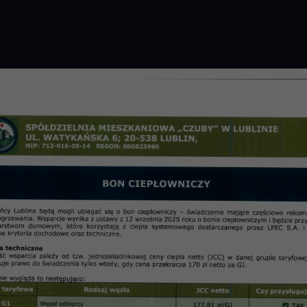
GROMADZENIE 2026 R.
PRZETARGI
OSIE
informac
 Nadzorczej