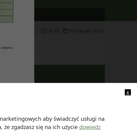
08
:
39
10
marzec
2025
x
-mail:
info@smczuby.pl
i marketingowych aby świadczyć usługi na
 że zgadzasz się na ich użycie
dowiedz