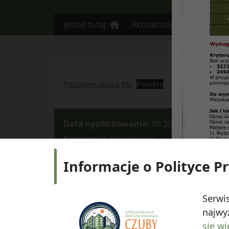
Jesteś tutaj:
Aktualności
Porządek 
Porządek obrad RN
Pobierz
Data opublikowania:
08:39, 10 marca 202
Kategorie:
Aktualności
Informacje o Polityce P
Adres:
ul.
Serwis
najwyż
się wi