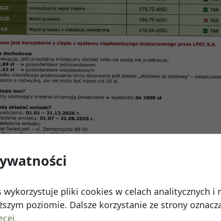
obrad Rady Nadzorczej
5
rywatności
 Watykańska 6, 20-538 Lublin
Telefon:
814641700
E
 wykorzystuje pliki cookies w celach analitycznych 
szym poziomie. Dalsze korzystanie ze strony oznacza,
ęcej.