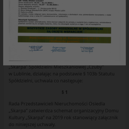
Uchwała Nr 24/2018
Rady Przedstawicieli Nieruchomości Osiedla
„Skarpa”
Spółdzielni Mieszkaniowej „Czuby”
z dnia 23.07.2018 r.
w sprawie:
struktura organizacyjna Domu Kultury
„Skarpa”
Rada Przedstawicieli Nieruchomości Osiedla
„Skarpa” Spółdzielni Mieszkaniowej „Czuby”
w Lublinie, działając na podstawie § 103b Statutu
Spółdzielni, uchwala co następuje:
§ 1
Rada Przedstawicieli Nieruchomości Osiedla
„Skarpa” zatwierdza schemat organizacyjny Domu
Kultury „Skarpa” na 2019 rok stanowiący załącznik
do niniejszej uchwały.